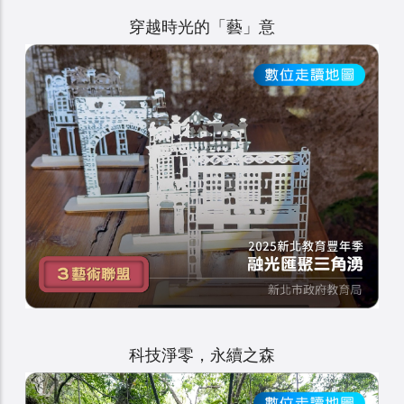
穿越時光的「藝」意
科技淨零，永續之森