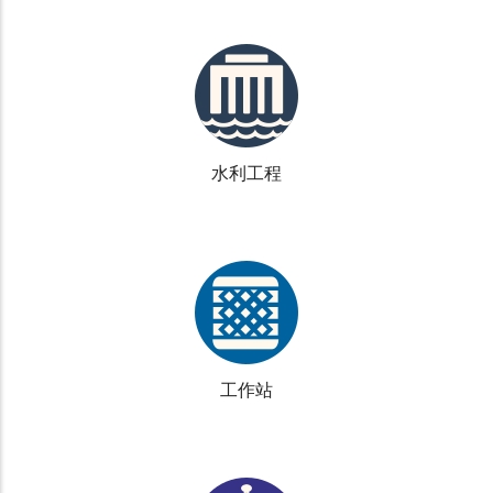
水利工程
工作站