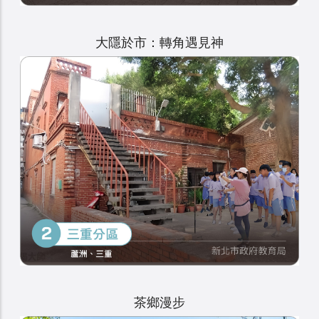
大隱於市：轉角遇見神
茶鄉漫步