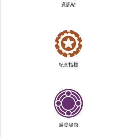
資訊站
紀念指標
展覽場館