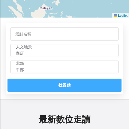
Leaflet
最新數位走讀