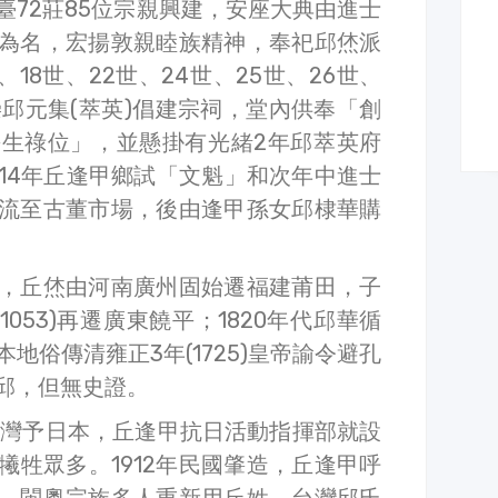
臺72莊85位宗親興建，安座大典由進士
為名，宏揚敦親睦族精神，奉祀邱烋派
、18世、22世、24世、25世、26世、
崇邱元集(萃英)倡建宗祠，堂內供奉「創
生祿位」，並懸掛有光緒2年邱萃英府
14年丘逢甲鄉試「文魁」和次年中進士
流至古董市場，後由逢甲孫女邱棣華購
，丘烋由河南廣州固始遷福建莆田，子
1053)再遷廣東饒平；1820年代邱華循
地俗傳清雍正3年(1725)皇帝諭令避孔
邱，但無史證。
讓台灣予日本，丘逢甲抗日活動指揮部就設
犧牲眾多。1912年民國肇造，丘逢甲呼
，閩粵宗族多人重新用丘姓，台灣邱氏