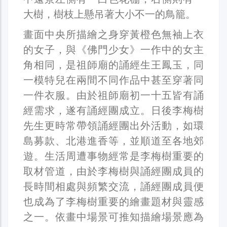
大樹，樹枝上懸吊著大小不一的鳥籠。
畫面中央所描繪之身穿黃橙色無袖上衣
的女子，與《佛門少女》一作中的女主
角相同，是祖師廟的誦經生王鳳玉，同
一模特兒在兩間不同作品中甚至穿著同
一件衣服。由於祖師廟初一十五皆有誦
經需求，遂有誦經團成立。日後李梅樹
先生更時常帶領誦經團出外活動，如環
島募款、北港進香等，並順道至各地郊
遊。生活周遭事物經常是李梅樹重要的
取材管道，由於李梅樹與誦經團成員的
長時間相處與頻繁交流，誦經團成員便
也成為了李梅樹重要的繪畫題材與靈感
之一。依畫中場景可推知描繪場景應為