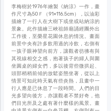
李梅樹於1976年繪製《納涼》一作，畫
作尺寸為50Ｆ（91×116.5cm），以油彩
描繪了一行人在大樹下或坐或站納涼的
景象。此作描繪三峽祖師廟誦經團外出
工作後，至榮星花園休息的情況。畫面
前景中央有許多飲用過的冷飲，右側有
一孩子眼神望向前方，讓觀者彷彿有與
其視線相交之感，抱著孩子的婦人與圍
坐圓桌的婦女們，多以後背些微拱起、
頭部稍稍前傾的放鬆姿態坐著，從以上
情景可知此時天氣有些炎熱，且畫中一
行人應是已休息了一段時間。人們的目
光多望向後方，亦讓觀者不禁好奇，他
們目光所及之處有著什麼樣的風景。畫
中遠景左側有一白色花棚，右側則有一