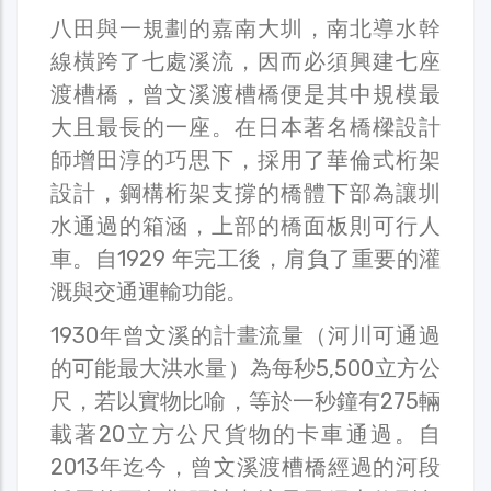
八田與一規劃的嘉南大圳，南北導水幹
線橫跨了七處溪流，因而必須興建七座
渡槽橋，曾文溪渡槽橋便是其中規模最
大且最長的一座。在日本著名橋樑設計
師增田淳的巧思下，採用了華倫式桁架
設計，鋼構桁架支撐的橋體下部為讓圳
水通過的箱涵，上部的橋面板則可行人
車。自1929 年完工後，肩負了重要的灌
溉與交通運輸功能。
1930年曾文溪的計畫流量（河川可通過
的可能最大洪水量）為每秒5,500立方公
尺，若以實物比喻，等於一秒鐘有275輛
載著20立方公尺貨物的卡車通過。自
2013年迄今，曾文溪渡槽橋經過的河段