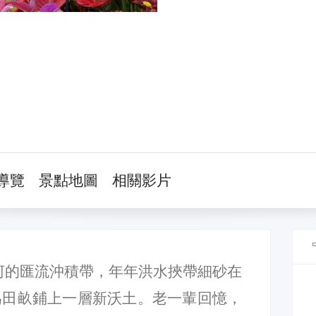
導覽
景點地圖
相關影片
河的匯流沖積帶，年年洪水挾帶細砂在
為田畝鋪上一層新沃土。老一輩回憶，