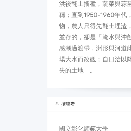
洪後翻土播種，蔬菜與蒜
稱；直到1950–1960
物，農人只得先翻土埋渣
並存的，卻是「淹水與沖
感潮過渡帶，洲形與河道
場大水而改觀；自日治以
失的土地」。
撰稿者
國立彰化師範大學