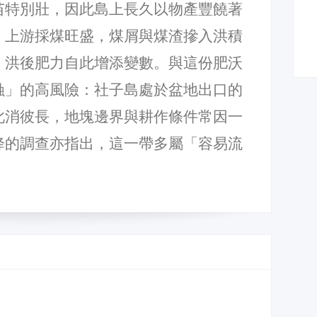
苗特別壯，因此島上長久以物產豐饒著
年代，上游採煤旺盛，煤屑與煤渣摻入洪積
，洪後肥力自此增添變數。與這份肥沃
蝕」的高風險：社子島處於盆地出口的
此消彼長，地塊邊界與耕作條件常因一
降的調查亦指出，這一帶多屬「容易流