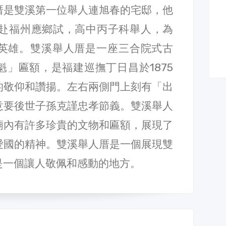
厝是雙溪第一位舉人連旭春的宅邸，他
）赴福州應鄉試，高中丙子科舉人，為
英雄。雙溪舉人厝是一座三合院式古
」匾額，是福建巡撫丁日昌於1875
的敬仰和讚揚。左右兩側門上刻有「出
意要後世子孫克謹忠孝節義。雙溪舉人
廟內有許多珍貴的文物和匾額，展現了
愛國的精神。雙溪舉人厝是一個展現雙
是一個讓人敬佩和感動的地方。