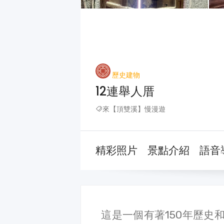
歷史建物
12連舉人厝
來【頂雙溪】慢漫遊
精彩照片
景點介紹
語音
這是一個有著150年歷史