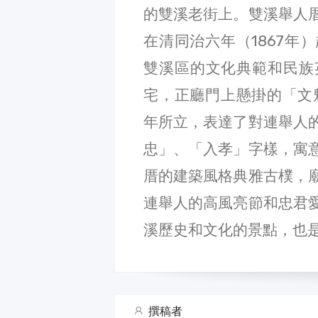
的雙溪老街上。雙溪舉人
在清同治六年（1867年
雙溪區的文化典範和民族
宅，正廳門上懸掛的「文魁
年所立，表達了對連舉人
忠」、「入孝」字樣，寓
厝的建築風格典雅古樸，
連舉人的高風亮節和忠君
溪歷史和文化的景點，也
撰稿者