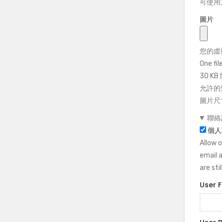
可使用之
圖片
您的虛
One fil
30 K
允許的類型
圖片尺
聯絡
個人
Allow 
email 
are sti
User 