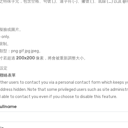
特殊字元，包含空格、句號 (.)、連字符 (-)、撇號 (')、底線 (_) 以及 
擬臉或圖片。
e only.
B 限制。
：png gif jpg jpeg。
寸若超過
200x200
像素，將會被重新調整大小。
設定
聯絡表單
other users to contact you via a personal contact form which keeps y
address hidden. Note that some privileged users such as site administ
ll able to contact you even if you choose to disable this feature.
Fullname