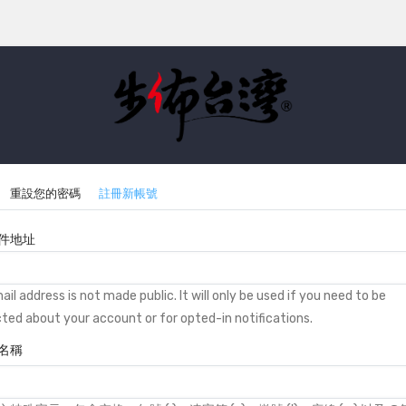
重設您的密碼
註冊新帳號
imary
件地址
bs
il address is not made public. It will only be used if you need to be
ted about your account or for opted-in notifications.
名稱