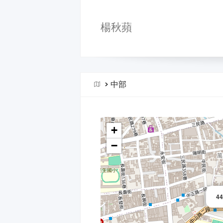
楊秋蘋
>
中部