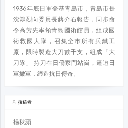
1936年底日軍登基青島市，青島市長
沈鴻烈向委員長蔣介石報告，同步命
令高芳先率領青島國術館員，組成國
術救國大隊，召集全市所有兵鐵工
廠，限時製造大刀數千支，組成「大
刀隊」 持刀在日僑家門站崗，逼迫日
軍撤軍，締造抗日傳奇。
撰稿者
楊秋蘋