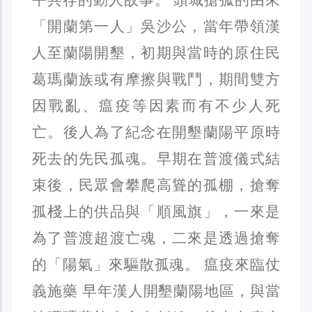
「開蘭第一人」吳沙公，當年帶領漢
人至蘭陽開墾，初期與當時的原住民
葛瑪蘭族或有摩擦與戰鬥，期間雙方
因戰亂、瘟疫等因素而有不少人死
亡。後人為了紀念在開墾蘭陽平原時
死去的先民孤魂。早期在普渡儀式結
束後，民眾會攀爬高聳的孤棚，搶奪
孤棧上的供品與「順風旗」，一來是
為了普渡超渡亡魂，二來是透過搶奪
的「陽氣」來驅散孤魂。 瘟疫來臨仗
義施藥 早年漢人開墾蘭陽地區，與當