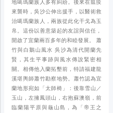
地噶瑪蘭族人多有糾紛。後來在瘟疫
來襲時，吳沙公伸出援手，以醫術救
治噶瑪蘭族人，兩族從此化干戈為玉
帛。這份以善意築起的友誼與信任，
開啟了宜蘭兩百多年的和睦發展。 蕭
竹與白鵝山風水 吳沙為清代開蘭先
賢，其生平事跡與風水傳說緊密相
關。相傳他入蘭拓墾前，特請福建龍
溪堪輿師蕭竹勘察地勢。蕭竹認為宜
蘭地形宛如「太師椅」：後靠雪山／
玉山，左擁鳳頭山，右抱蘇澳嶺，前
臨蘭陽平原與龜山島，為「帝王之