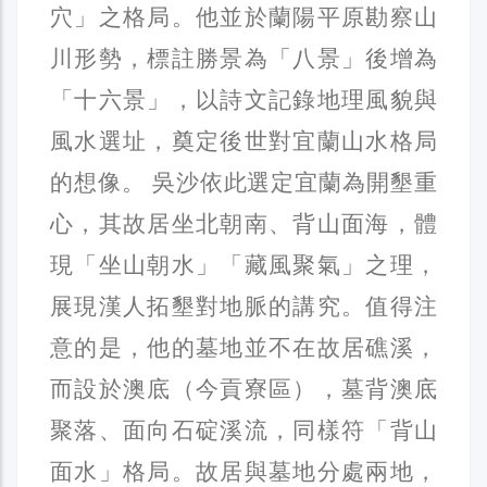
穴」之格局。他並於蘭陽平原勘察山
川形勢，標註勝景為「八景」後增為
「十六景」，以詩文記錄地理風貌與
風水選址，奠定後世對宜蘭山水格局
的想像。 吳沙依此選定宜蘭為開墾重
心，其故居坐北朝南、背山面海，體
現「坐山朝水」「藏風聚氣」之理，
展現漢人拓墾對地脈的講究。值得注
意的是，他的墓地並不在故居礁溪，
而設於澳底（今貢寮區），墓背澳底
聚落、面向石碇溪流，同樣符「背山
面水」格局。故居與墓地分處兩地，