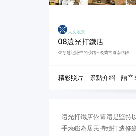
人文地景
08遠光打鐵店
穿越記憶中的茶路—淡蘭古道南路段
精彩照片
景點介紹
語音
遠光打鐵店依舊還是堅持
手燒鐵為居民持續打造修