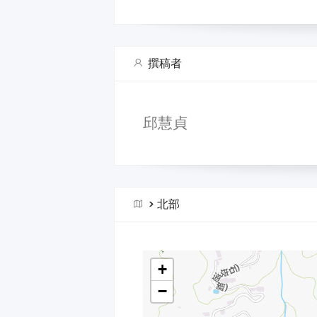
撰稿者
邱慧貞
>
北部