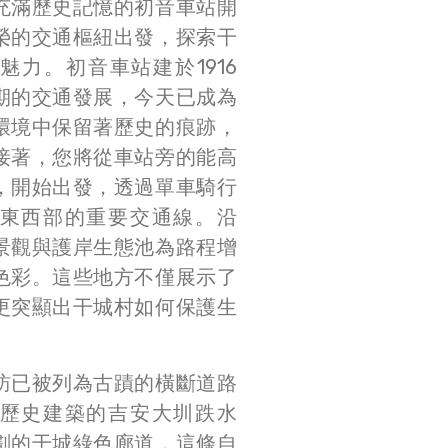
充滿歷史記憶的初音車站開
榮的交通樞紐出發，探索干
魅力。初音車站建於1916
期的交通發展，今天已成為
環境中保留著歷史的痕跡，
接著，您將從車站旁的能高
，開始出發，透過單車騎行
東西部的重要交通線。沿
景觀與護岸生態池為路程增
色彩。這些地方不僅展示了
更突顯出干城村如何保護生
。
訪已被列為古蹟的橫斷道路
歷史建築的吉安大圳跌水
劃的干城綠色廊道，這條自