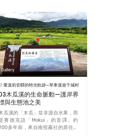
Gallery
重溫初音驛的時光軌跡—單車漫遊干城村
03木瓜溪的生命脈動—護岸界
標與生態池之美
木瓜溪的「木瓜」並非源自水果，而
是賽德克語「Mokui」的音譯。約
200多年前，來自南投霧社的原住民
遷徙到木瓜溪中、上游，並自稱