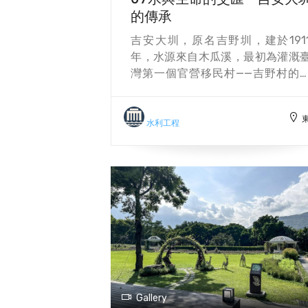
的傳承
悼。 這條橫斷道路後來被命名為「
高越嶺道」，是臺灣第一條橫越中
吉安大圳，原名吉野圳，建於191
山脈的東西向道路，最初是原住民
年，水源來自木瓜溪，最初為灌溉
德克族與太魯閣族的行獵與貿易
灣第一個官營移民村——吉野村的
道。1917年，日治政府將其修築為
田。1913年完工，之後經過1931年
式道路，作為控制山區部落的警
1940年的兩次擴建，延長了灌溉
道。戰後，中華民國政府延續這條
圍。戰後，吉野村更名為吉安村，
水利工程
路作為電力輸送線，將東部的電力
野圳也隨之改稱為吉安圳，至今仍
往西部，並因此成為台電保線道路
吉安鄉與花蓮市的重要灌溉水源，
一部分。
蓋面積達2500餘公頃，並局部供
民生用水，對當地農業發展與居民
活有著重要影響。 吉安大圳分線的
亭位於水圳分線處，涼亭旁設有
碑，記載了吉安圳的歷史與重要
程。該地區景色優美，沿著水圳的
水路兩側林木繁茂，棲息著多種
類、螢火蟲等動植物，生態環境十
Gallery
豐富。隨著導水路的老化，圳堤滲