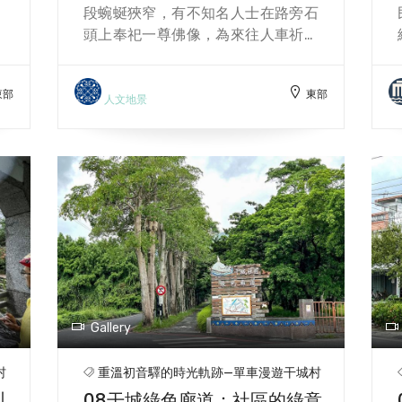
墨
「從是至臺中州界十三里七町」。為
。
段蜿蜒狹窄，有不知名人士在路旁石
叮
了紀念艱辛的開路過程與殉職者，在
，
頭上奉祀一尊佛像，為來往人車祈求
與
現今西寧寺附近豎立了「橫斷道路開
路
平安。當地居民陳桂枝與張文土常停
添
鑿記念碑」與「殉職者之碑」。雖然
這
車向佛像祈禱，見佛像長期暴露於風
城
「能高越橫斷道路基點」已不復存
東部
東部
路
雨中，便募款建造小廟供奉。1996
人文地景
自
在，但吉安鄉公所在此立了一座「能
殉
年，鄭石松先生出資購地擴建西寧
景
高越道路起點」的標示牌，並展示了
念
寺，以感念佛祖庇佑與修路先驅的犧
修築時發現的1925年立水準點石碑，
地
牲。然而，西寧寺的所在地原為「深
作為當時測繪與道路建設的重要歷史
條
堀神社」，該神社紀念1897年日治初
見證。
年
期深堀安一郎率隊進行中央山脈橫斷
細
道路及鐵道測量時遇害的事件。深堀
萬
隊於奇萊山失聯，後確認遭遇襲擊被
2
原住民所擊殺，這段歷史深刻影響了
萊
當地的發展。 西寧寺內供奉的不動明
工
王來自日治時期。根據文史工作者王
Gallery
修
天送的口述，原有兩尊不動明王像，
人
一尊在初音，一尊位於太魯閣長春祠
村
重溫初音驛的時光軌跡—單車漫遊干城村
者
附近的天王橋。戰後，住在初音的詹
圳
08干城綠色廊道：社區的綠意
追
姓人家將太魯閣的不動明王像移至初