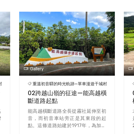
Gallery
村
重溫初音驛的時光軌跡—單車漫遊干城村
音
02跨越山嶺的征途—能高越橫
斷道路起點
名
能高越橫斷道路全長從霧社延伸至初
2
音，而初音車站旁正是其東段的起
魚
點。這條道路始建於1917年，為加強
於
對山區的控制，日治政府下令修築，