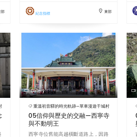
6
並於1923年和1931年進行了兩次大規
東部
東部
停
模改修。道路修建耗費大量人力與財
紀念指標
著
力，並伴隨許多工人殉職。 這條路徑
戰
的前身為太魯閣族德克達雅群的獵
稱
徑，該族群利用這條路線進行跨山遷
為
徙，並與阿美族等族群進行物物交
改
換。日治時期，太魯閣族長期抵抗日
旅
本統治，直到1914年，日本以武力鎮
逐
壓後，開始積極修築山區道路以削弱
協
當地族群的防禦優勢。1917年，能高
生
越東段全長約44公里，動員超過5.8
園
萬人施工，於1918年完工。此後，日
Gallery
並
本當局逐步向深山擴展警備，增設駐
，
在所以加強對山區部落的控制。1930
村
重溫初音驛的時光軌跡—單車漫遊干城村
的
年霧社事件爆發後，花蓮港廳的軍警
念
05信仰與歷史的交融—西寧寺
育
聯合討伐隊也經由此路，進行攻擊行
與不動明王
的
動。 修築完成後，日軍在初音驛立下
道
「能高越橫斷道路基點」碑，記錄
築
西寧寺位舊能高越橫斷道路上，因路