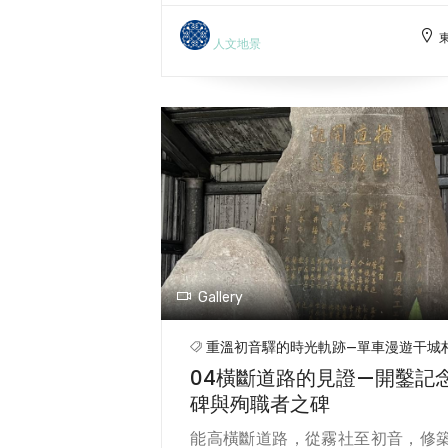
山谷，當地因此得名「初音」。191
年，當地因發現銅礦而設立「初音
人文地景
車場」，成為資源運輸的樞紐。隨
礦業衰退，該區繁榮逐漸消失。
後，車站經歷多次更名：1948年改
「初英站」，1957年隨地名更改
「南華車站」，1989年因行政區劃
為「干城車站」。1994年，車站因
客稀少而廢站。 廢站後，車站周圍
漸荒廢。2007年，干城社區發展
會申請將閒置空間改建為「初音驛
態公園」，並於2009年完工。公
Gallery
以生態池展示干城豐富的水資源，
設有蓮花池，經由社區志工的努力
重溫初音驛的時光軌跡—單車漫遊干城
園區綠化成效顯著，成為居民休憩
04橫斷道路的見證—開鑿記
聚集地。公園內也設有由藝術家張
碑與殉職者之碑
瑋創作的環保大鳥裝置，呼應社區
環保理念。 車站另一側規劃為「鐵
能高橫斷道路，從霧社至初音，修