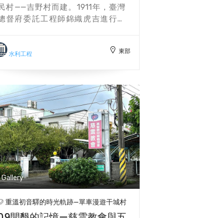
地上另設有一座台灣形狀的生態池，
民村——吉野村而建。1911年，臺灣
象徵初音作為「能高越嶺道」東部起
總督府委託工程師錦織虎吉進行調
點的歷史意義。能高越嶺道原為原住
查，1912年開始動工，並於1913年底
民的遷徙和交易道路，連接中央山脈
完工。吉野圳的水源來自木瓜溪，
的東西兩側。日治時期，這條道路被
東部
1931年和1940年又進行兩次改修，延
水利工程
整治為警備道路，成為台灣第一條東
長灌溉區域。戰後，吉野村更名為吉
西橫貫公路，全長81.3公里，連接東
安村，吉野圳也隨之改稱為吉安圳，
部的初音與西部的霧社。這條道路不
成為吉安鄉至今的重要灌溉水源。 不
僅具有歷史意義，還成為1950年代台
盡跌水井是1932年吉野圳擴建工程的
電輸送東部電力到西部的重要路徑。
一部分，由錦織虎吉題字「不盡」(不
尽)，象徵「川流不息，取之不盡」。
這座跌水井的主要功能是減緩水流衝
擊，對水利調控具有重要價值，並成
為當地水利歷史中的重要標誌。由於
其歷史和文化價值，不盡跌水井被列
Gallery
為歷史建築，象徵吉安地區農業發展
與水利技術的進步。擴建工程中，吉
重溫初音驛的時光軌跡—單車漫遊干城村
野圳新增了進水口、沉沙池、排放水
09開墾的記憶—慈雲教會與五
門、隧道及22座跌水井，並在1941年