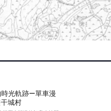
的時光軌跡—單車漫
遊干城村