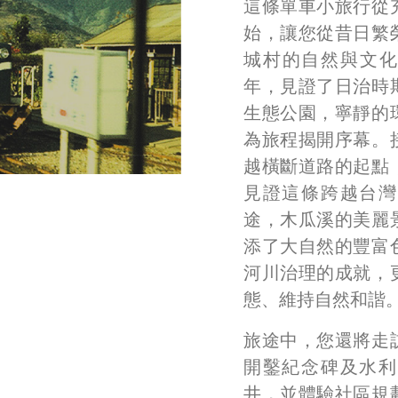
這條單車小旅行從
始，讓您從昔日繁
城村的自然與文化
年，見證了日治時
生態公園，寧靜的
為旅程揭開序幕。
越橫斷道路的起點
見證這條跨越台灣
途，木瓜溪的美麗
添了大自然的豐富
河川治理的成就，
態、維持自然和諧
旅途中，您還將走
開鑿紀念碑及水利
井，並體驗社區規