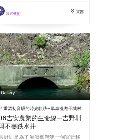
「Mokui」，意思是「來自山後」。
東部
漢人根據這個發音將其稱為「木
裝置藝術
瓜」。木瓜群的額紋數量比太魯閣群
多，這也是區分兩族群的特徵之一。
木瓜溪護岸工程結合了生態保護與河
川環境改善，旨在創造自然與人類的
和諧共生。華隆護岸與初英護岸的交
會點處設立了「木瓜溪生態環」界
標，這個標誌展示了從木瓜溪上游至
出海口所發現的動植物。界標上描繪
了白頭翁、朱鸝、貓頭鷹、山羌、白
鼻心、野山羊等生物，以及周圍的植
Gallery
物，生動再現了木瓜溪的多樣生態。
生態環的設計者將海洋生物用藍色呈
重溫初音驛的時光軌跡—單車漫遊干城村
現，陸地生物則以綠色表示，凸顯各
06吉安農業的生命線—吉野圳
種生物的立體特徵。這座生態環象徵
與不盡跌水井
了木瓜溪的自然故事，展現了森林、
河川與海洋的生態連結。護岸的高灘
吉野圳是為了灌溉臺灣第一個官營移