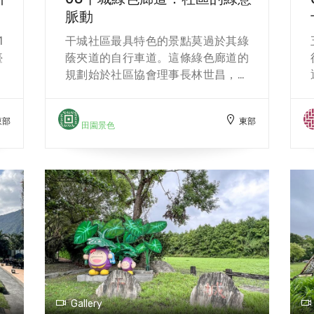
脈動
能
音發電廠附近的日本人金子家中，另
央
一尊則被奉至豐田的碧蓮寺。如今，
1
干城社區最具特色的景點莫過於其綠
賽
西寧寺內供奉的正是來自太魯閣的不
臺
蔭夾道的自行車道。這條綠色廊道的
通
動明王像。 西寧寺內的不動明王雕像
農
規劃始於社區協會理事長林世昌，他
正
雕工精美，保存良好，是花蓮地區僅
和
走遍全村，發現干城一街狹窄、車速
備
存的兩尊大型不動明王像之一，成為
範
過快，且鄰近南華國小，急需一條步
道
當地重要的歷史文化遺產。2011年，
東部
東部
吉
行與自行車共用的安全道路。經過多
田園景色
輸
鄭家後代委託「中華三清弘道學會」
是
方協調，最終在2012年由水保局補助
的
接管寺廟，將主祀神改為三清道祖，
覆
建設，全長1.5公里的綠色廊道正式啟
但不動明王像仍保留，見證這座寺廟
應
用。 廊道的建設過程中，地方居民全
的歷史與信仰。
生
程參與，從設計到顏色選擇皆由社區
涼
共同決定，並融合了干城的歷史元
石
素，如伐木業鐵路、地名變遷和馬場
工
演變為畜牧場的故事。這條道路不僅
導
是功能性的綠色空間，也為當地提供
鳥
了安全的通學步道。 這條自行車道沿
分
途風景優美，穿越平原與種畜繁殖
Gallery
漏
場，遠處群山相映成趣，景色宜人。