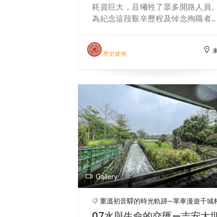
櫻花公園」，園內種植了富士櫻、
耗資巨大，且犧牲了眾多開路人員
染櫻等多種櫻花，及展示「東線小
為紀念這段艱辛歷程及悼念殉職者
噹」列車。每年櫻花盛開時，遊客
當局在初音入口處豎立了「橫斷道
當地居民紛紛來此賞花，為社區增
開鑿記念碑」與「殉職者之碑」。
了觀光活力。公園的日常維護由干
兩座紀念碑原先分立於臺九丙線道
歷史建物
社區發展協會負責，使這片歷史與
兩側，但因道路拓寬工程，後將「
然兼備的空間成為干城村的重要
職者之碑」移至「橫斷道路開鑿記
點。
碑」前方，兩碑合併成為一處紀念
標。 橫斷道路開鑿記念碑記載了這
道路的修建過程。碑文記述了1917
9月開始修築、1918年1月竣工的詳
歷程，參與修路的工人多達3.6
人，警備員則有8500名，耗資4萬
千圓。這條橫斷道路連接初音與奇
主山，見證了日治時期的重要開發
Gallery
程。殉職者之碑則用以紀念那些在
築過程中不幸殉職的工人與警備
重溫初音驛的時光軌跡—單車漫遊干城
員。碑文簡潔而莊重，記載了殉職
07水與生命的交匯—吉安大
的姓名，以表達對他們的尊敬與