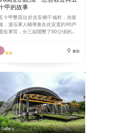
十甲的故事
將部分跌水井改建為初音發電廠（今
台電初英發電廠），發電後的尾水則
五十甲墾區位於吉安鄉干城村，光復
繼續用於灌溉，充分展現水利工程的
後，退伍軍人輔導會在此安置約90戶
多功能性。今日，吉野圳與不盡跌水
退役軍官，分三組開墾了50公頃的土
井見證了吉安鄉的農業發展歷史，現
地，這片區域因此得名「五十甲」。
場還設有水利生態步道，讓遊客能漫
聚落原稱為干城山莊，後來改名為干
步其中，體驗這片土地的豐富歷史與
東部
城村，但在地人依舊習慣稱此地為五
聚落
自然風貌。
十甲。五十甲的歷史可以追溯到日治
時期，當時這裡是花蓮港種馬所的牧
場，後來轉為農場，成為當地居民的
工作與生活來源。慈雲教會建於1966
年，由德國傳教士創立，隨著五十甲
墾區的發展，逐漸成為居民的信仰中
心。墾區居民包含客家、閩南、原住
民和外省人，這些族群相互通婚並和
睦相處，形成了多元文化的社區。 墾
荒時期，居民面臨滿地的巨石與荒
Gallery
地，清理土地成為他們最艱難的挑