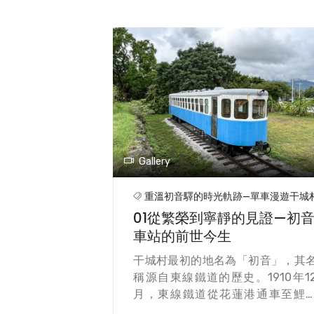
Gallery
重溫初音驛的時光軌跡—單車漫遊干城
01從繁榮到寧靜的見證—初
車站的前世今生
干城村最初的地名為「初音」，其
稱源自東線鐵道的歷史。1910年1
月，東線鐵道從花蓮港通車至鯉
尾，火車跨越木瓜溪時鳴笛聲迴響