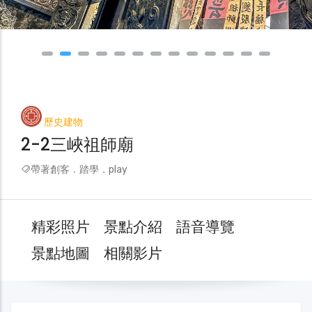
歷史建物
2-2三峽祖師廟
帶著創客．踏學．play
精彩照片
景點介紹
語音導覽
景點地圖
相關影片