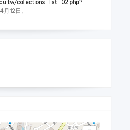
.edu.tw/collections_list_02.php?
4月12日。