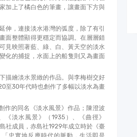
家加上了橘白色的筆畫，讓畫面下方與
延伸，連接淡水港灣的弧度，除了有引
畫面整體顯得更穩定而協調。在層層錯
可見映照著藍、綠、白、黃天空的淡水
變化的捕捉，水面上的船隻則又為畫面
下描繪淡水景緻的作品。與李梅樹交好
20至30年代時也創作了多幅以淡水為畫
年間創作的同名《淡水風景》作品；陳澄波
）、《淡水風景》（1935）、《曲徑》
赤島社成員，赤島社1929年成立時於《臺
：「忠實地反應時代的脈動，生活即是