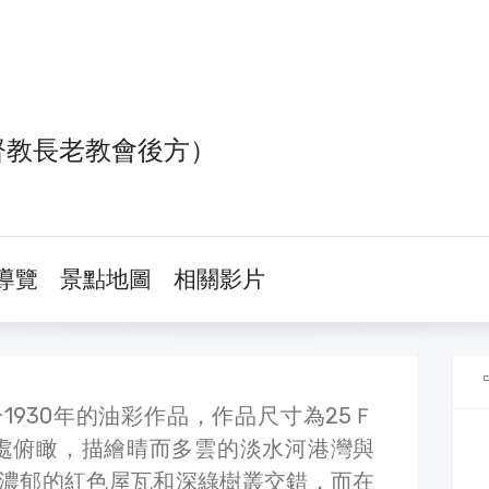
督教長老教會後方）
導覽
景點地圖
相關影片
1930年的油彩作品，作品尺寸為25Ｆ
從高處俯瞰，描繪晴而多雲的淡水河港灣與
濃郁的紅色屋瓦和深綠樹叢交錯，而在