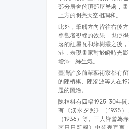
部分房舍的頂部屋脊處，畫
上方的明亮天空相調和。
此外，筆觸方向皆往右後方
導觀者視線的效果，也使得
落的紅屋瓦和綠樹叢之後，
港，表現畫家對於瞬時光影
增添一絲生氣。
臺灣許多前輩藝術家都有留
的陳植棋、陳澄波等人在19
題的圖繪。
陳植棋有四幅1925-30
有《淡水夕照》（1935
（1936）等。三人皆曾為
南日日新報》中發表宣言