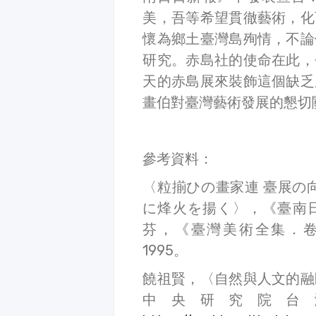
美，吾等希望貫徹藝術，化
懷為鄉土臺灣島殉情，不論
研究。赤島社的使命在此，
天的赤島展來裝飾這個缺乏
畫伯對臺灣藝術發展的懇切
參考資料：
〈粒揃ひの畫家連 臺展の
に烽火を揚く〉，《臺南日日
芬，《臺灣美術全集．
1995。
饒祖賢，〈自然與人文的融
中央研究院台