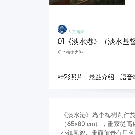
人文地景
01《淡水港》（淡水基
李梅樹之路
精彩照片
景點介紹
語音
《淡水港》為李梅樹創作於
（65x80 cm），畫家
小鎮風貌。畫面前景有用色