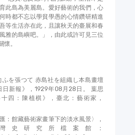
育此島為美麗島。愛好藝術的我們，心
何時都不忘以學貧學愚的心情鑽研精進
吾等生活亦在此，且讓秋天的臺展和春
風雅的島嶼吧。」，由此或許可見三位
關懷。
向ふを張つて 赤島社を組織し本島畫壇
新報》，1929年08月28日。 葉思
卷十四：陳植棋》，臺北：藝術家，
匯：館藏藝術家畫筆下的淡水風景〉，
灣史研究所檔案館：