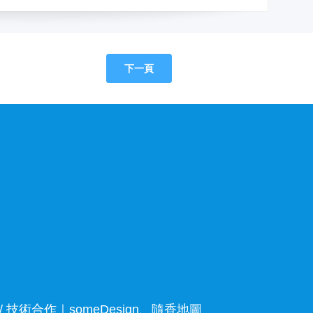
下一頁
 技術合作｜
someDesign
、隨香地圖