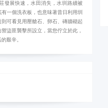
新莊發展快速，水田消失，水圳路續被
底有一個洗衣板，也意味著昔日利用圳
前則可看見用壓艙石、卵石、磚牆砌起
防禦盜匪襲擊所設立，當您佇立於此，
活的艱辛。