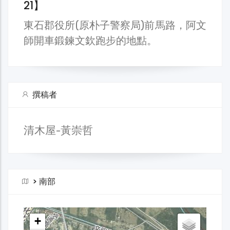
21】
東石郡役所(原朴子警察局)前馬路，阿文
師開車鍛鍊文欽跑步的地點。
撰稿者
清木屋-黃崇哲
>
南部