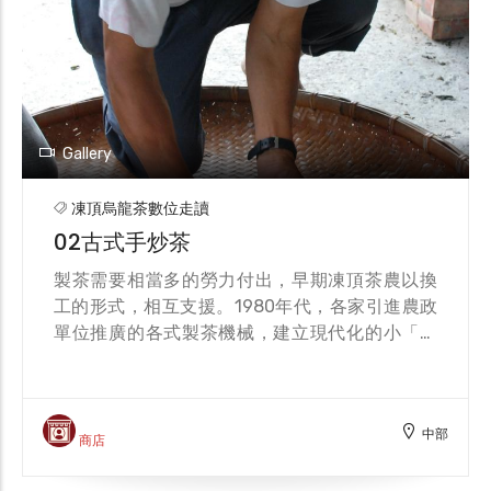
Gallery
凍頂烏龍茶數位走讀
02古式手炒茶
製茶需要相當多的勞力付出，早期凍頂茶農以換
工的形式，相互支援。1980年代，各家引進農政
單位推廣的各式製茶機械，建立現代化的小「茶
間」，製茶可由家戶成員完成，炒茶、浪茶及做
2
型等工序多由機器輔助完成。凍頂坪上禾馨茶莊
143
的蘇文昭師傅則長期推出「古式手炒茶」活動，
中部
讓遊客體驗徒手炒茶及手工揉捻做型；也因為他
商店
保存手工製茶的技術，2019 年榮獲南投縣文化局
登錄為「傳統手工製茶－鹿谷烏龍茶」文化資產