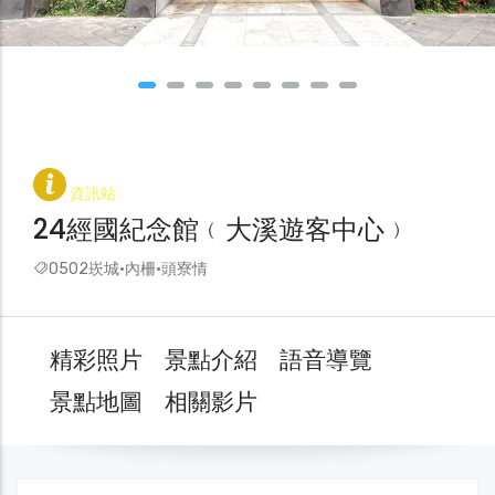
資訊站
24經國紀念館﹙大溪遊客中心﹚
0502崁城·內柵·頭寮情
精彩照片
景點介紹
語音導覽
景點地圖
相關影片