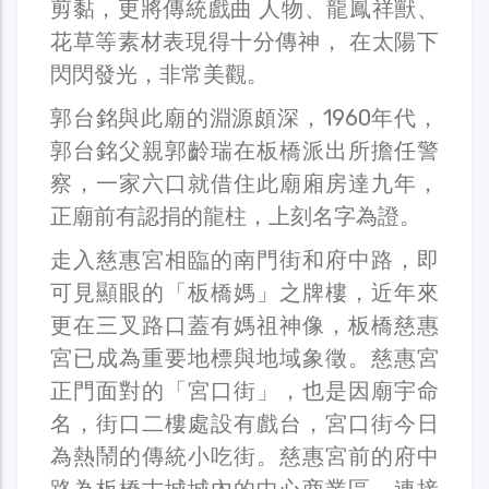
剪黏，更將傳統戲曲 人物、龍鳳祥獸、
花草等素材表現得十分傳神， 在太陽下
閃閃發光，非常美觀。
郭台銘與此廟的淵源頗深，1960年代，
郭台銘父親郭齡瑞在板橋派出所擔任警
察，一家六口就借住此廟廂房達九年，
正廟前有認捐的龍柱，上刻名字為證。
走入慈惠宮相臨的南門街和府中路，即
可見顯眼的「板橋媽」之牌樓，近年來
更在三叉路口蓋有媽祖神像，板橋慈惠
宮已成為重要地標與地域象徵。慈惠宮
正門面對的「宮口街」，也是因廟宇命
名，街口二樓處設有戲台，宮口街今日
為熱鬧的傳統小吃街。慈惠宮前的府中
路為板橋古城城內的中心商業區，連接