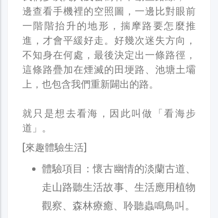
邊查看手機裡的空照圖，一邊比對眼前
一階階抬升的地形，揣摩路要怎麼推
進，才會平緩好走。好幾次迷失方向，
不知身在何處，最後決定出一條路徑，
這條路疊加在煙滅的田埂路、池塘土壩
上，也包含我們重新闢出的路。
就只是想去看海，因此叫做「看海步
道」。
[來趣體驗生活]
體驗項目：懷古幽情的淡蘭古道、
走山路聽生活故事、生活應用植物
觀察、森林療癒、聆聽蟲鳴鳥叫。