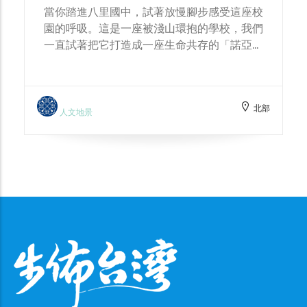
當你踏進八里國中，試著放慢腳步感受這座校
園的呼吸。這是一座被淺山環抱的學校，我們
一直試著把它打造成一座生命共存的「諾亞方
舟」。 幸福的校園是什麼模樣？答案或許就
藏在這些日常的生態細節裡。抬頭看看玻璃窗
上的幾何圓點貼紙，那是為了不讓飛行的鳥類
北部
誤撞而留下的溫柔；走到走廊，你會看見孩子
人文地景
們正圍著大明星象龜「飛哥」或是綠鬣蜥，屏
住呼吸觀察牠們的鱗片與動作。看著他們專注
的眼神，這其實比考卷上的分數還要紮實。
在這裡，學習沒有被侷限在教室。夏天我們走
到泥灘地尋找活化石「鱟」的背影，秋天則帶
著學生拿起長桿親手採收文旦。看著孩子們手
心沾滿泥土與柚香，學會去理解、照顧與自己
不同的生命。 當一所學校願意為萬物留下一
片棲地，那些關於尊重與土地的溫度，就會順
其自然地，慢慢留在孩子心裡。