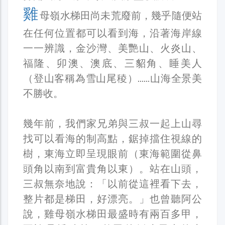
雞
母嶺水梯田尚未荒廢前，幾乎隨便站
在任何位置都可以看到海，沿著海岸線
一一辨識，金沙灣、美艷山、火炎山、
福隆、卯澳、澳底、三貂角、睡美人
（登山客稱為雪山尾稜）…...山海全景美
不勝收。
幾年前，我們家兄弟與三叔一起上山尋
找可以看海的制高點，鋸掉擋住視線的
樹，東海立即呈現眼前（東海範圍從鼻
頭角以南到富貴角以東）。站在山頭，
三叔無奈地說：「以前從這裡看下去，
整片都是梯田，好漂亮。」也曾聽阿公
說，雞母嶺水梯田最盛時有兩百多甲，