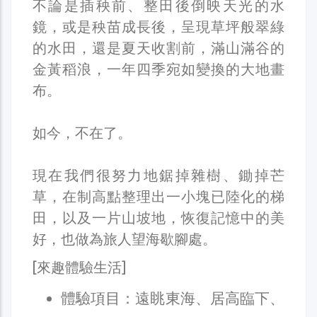
不論是插秧前、整田後倒映天光的水
鏡，或是秧苗成長後，呈現草坪般翠綠
的水田，還是夏天收割前，滿山滿谷的
金黃稻浪，一年四季宛如變換的大地畫
布。
如今，不在了。
現在我們很努力地鋸掉雜樹、鋤掉芒
草，在制高點整理出一小塊已陸化的梯
田，以及一片山坡地，恢復記憶中的美
好，也做為旅人望海歇腳處。
[來趣體驗生活]
體驗項目：遠眺東海、居高臨下、