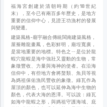
福海宮創建於清朝時期（約18世紀
末），至今已有兩百多年歷史，是地方
重要的信仰中心，見證王功漁村的發展
與變遷。
建築風格-廟宇融合傳統閩南建築風格，
屋簷雕龍畫鳳，色彩鮮明，廟埕寬廣，
是當地重要的地標。特色之ㄧ是位於龍
蝦穴龍蝦是海中強壯又靈動的生物，常
象徵豐收、力量與海神的使者。在沿海
信仰中，有些地方會將螯類、魚貝等視
為媽祖保佑漁民豐收的象徵。綠瓦作為
屋頂的顏色，也可以延伸為海中生物的
顏色，代表大海的恩澤。可以說：綠瓦
如海中龍蝦之形，與媽祖守護海域、庇