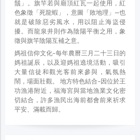
鬚」。旗竿若與廟頂紅瓦一起使用，紅
色象徵「死龍蝦」，意圖「敗地理」—也
就是破除惡劣風水，用以阻止海盜侵
擾。而龍泉井則作為陰陽平衡之用，象
徵與旗竿陰陽互補之意。
媽祖信仰文化-每年農曆三月二十三日的
媽祖誕辰，以及迎媽祖遶境活動，吸引
大量信徒和觀光客前來參與，氣氛熱
鬧，場面壯觀。 地方特色結合-因位於王
功漁港附近，福海宮與當地漁業文化密
切結合，許多漁民出海前都會前來祈求
平安、滿載而歸。