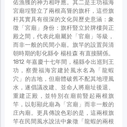
佑漁獲的神力相呼應。其二是王功福海
宮廟埕豎立了兩根高聳的旗杆，這些旗
杆其實具有很深的文化與歷史意涵：象
徵「宮廟」身份：旗杆豎立於牌樓與正
殿之間，代表此廟屬於「官廟」等級，
而非一般的民間小廟。旗竿的設置與清
朝時期的彰化縣令 楊桂森 有直接關係。
1812 年嘉慶十七年間，楊縣令出巡到王
功，察覺福海宮建於風水名為「龍蝦
穴」的吉地，但廟體破舊不配其地理風
水，遂倡議改建、並命人將廟址後退、
重建正殿，並特別在廟前豎起兩根旗
竿，以彰顯此廟為「宮廟」而非一般的
庄內廟。更具傳說色彩的是，這兩根旗
竿在民間風水說法中象徵「龍蝦的兩根