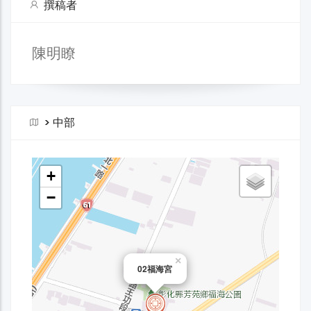
撰稿者
陳明瞭
>
中部