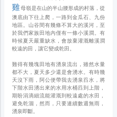
雞
母嶺是在山的半山腰形成的村落，從
澳底由下往上爬，一路到金瓜石、九份
地區。山谷間有幾條不算大的溪河，至
於我們家族田地內僅有一條小溪澗。有
時候夏天嚴重缺水，會放棄灌溉離溪澗
較遠的田，讓它變成乾田。
難得有幾塊田地有湧泉流出，雖然水量
都不大，夏天多少還是會湧水。有時幾
天沒下雨，阿公便帶我去湧泉舀水，將
下階水田湧出來的水用水桶舀到上階，
期盼涓滴細流能灌溉到較遠處的水田，
避免乾涸，然而，只要連續數週無雨，
湧泉即斷。