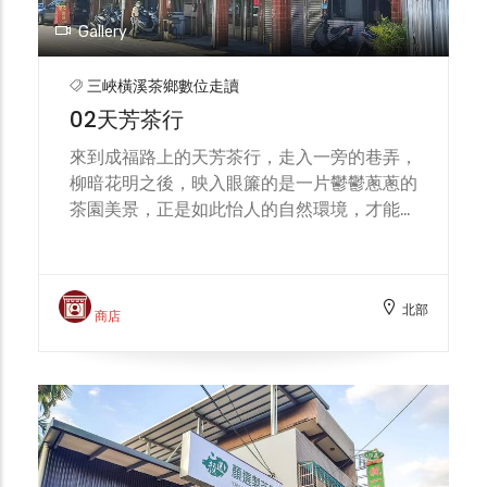
的創意與巧思，為三峽茶葉的發展與行銷開創
Gallery
更多的可能！ 歡迎各位下次經過、路過橫
溪，千萬不要錯過國際級認證的祥興行茗茶！
三峽橫溪茶鄉數位走讀
02天芳茶行
來到成福路上的天芳茶行，走入一旁的巷弄，
柳暗花明之後，映入眼簾的是一片鬱鬱蔥蔥的
茶園美景，正是如此怡人的自然環境，才能孕
育出鮮爽甘甜的在地好茶。 天芳茶行是三峽
地區製茶比賽的常勝軍，現任經營者為黃正
忠、黃耀寬父子，黃正忠先生年輕時曾參加文
北部
山包種茶的競賽，一舉獲得特等獎的殊榮，進
商店
而讓大家對三峽製茶的功夫刮目相看。黃耀寬
先生則是少見的8年級返鄉青農，過往從事機
械模具產業，因不捨父親年邁毅然決定返鄉學
茶，經過5年的淬鍊，先於2019年獲得碧螺春
茶的特等獎，之後也在各大比賽榮獲頭等獎、
金獎等殊榮。 天芳茶行亦是三峽地區少數通