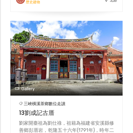
北部
墾戶要搬走，故劉氏希望蘇家頂下，初期兩家
歷史建物
尚能和睦共處，但後因土地糾紛交惡，以致祖
先交代後來子孫互不往來與通婚。由於平地多
被劉、林等家族開墾，故轉往內山植茶、製
腦。蘇家產業與土地多在溪南以外，包括橫溪
山區、鶯歌中庄、礁溪、阿四坑、打鐵坑等
處。四房後代蘇力(蘇馬力)於1896年日軍接收
北臺之際，與侄蘇俊、陳小埤共組義軍，並先
後於隆恩埔、分水崙戰役重創日軍，三人也被
稱為三角湧抗日三傑。蘇家迄今已瓜瓞綿綿，
親族達三千餘人，在祖厝後代並以純手工日曬
麵線著稱。
Gallery
三峽橫溪茶鄉數位走讀
13劉成記古厝
劉家開臺祖為劉仕祿，祖籍為福建省安溪縣修
善鄉彭厝岩，乾隆五十六年(1791年)，時年二