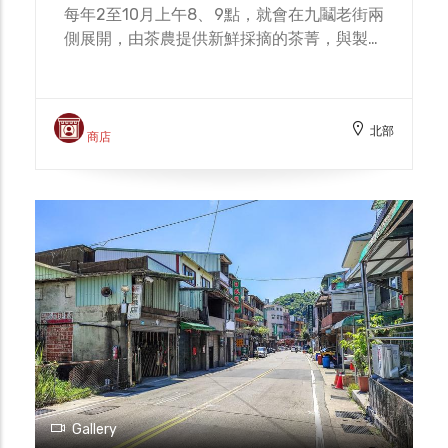
每年2至10月上午8、9點，就會在九鬮老街兩
側展開，由茶農提供新鮮採摘的茶菁，與製茶
工廠進行挑選比價，因此上午開市後，往往車
水馬龍不易通行，連帶也影響交通安全問題，
民國七十八年(1989年)，三峽鎮農會與鎮公所
北部
合資，共同興建「茶菁集散中心」，專門提供
商店
給製茶廠與茶農進行茶菁的買賣，設立初期大
幅改善交易造成交通壅塞的問題，但後因三峽
茶產業沒落，茶農遂直接將茶菁賣予製茶廠，
目前集散中心主要是作為茶葉競賽、體驗活動
或是市民休閒活動之用。
Gallery