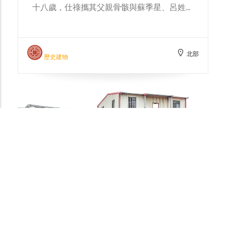
十八歲，仕祿攜其父親骨骸與蘇季星、呂姓同
鄉一同乘船來臺，並相約未來誰先有成就要互
相協助，後蘇氏前往鶯歌發展，劉與呂則在橫
溪落腳。仕祿最初以剃頭為業，並託人向林理
北部
完提親，但林氏卻以其職業不理想而婉拒，劉
歷史建物
遂決定將剃頭用具投入深潭並轉以划船為業，
後終獲得林氏的同意將長女嫁給他。而後林女
連生七子，子孫綿衍，後逐步往內山發展，並
於橫溪上游一帶坪林開闢茶園與稻田，並由大
房、二房、四房、七房負責管理相關產業，日
後也形成劉成記外厝與內厝。劉家原與蘇家為
同船同鄉，劉氏也曾邀請蘇氏前往橫溪發展，
惟兩家後因土地糾紛彼此交惡，甚至對後代子
孫交代不得與蘇姓往來與通婚。劉家族親已達
三千多人，地方名醫劉鉅篆、縣議員劉人傑、
鎮長劉文秀均為後裔。劉厝主嗣三太保，置於
供桌右側，而祖先牌位位於供桌正央。
Gallery