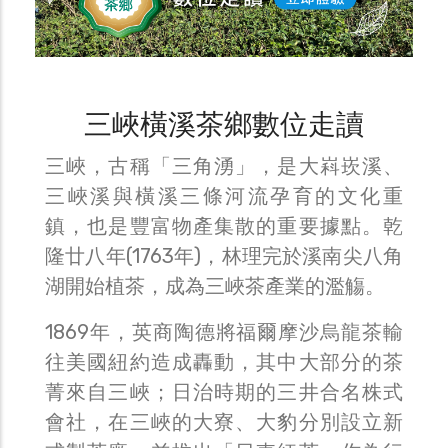
三峽橫溪茶鄉數位走讀
三峽，古稱「三角湧」，是大嵙崁溪、
三峽溪與橫溪三條河流孕育的文化重
鎮，也是豐富物產集散的重要據點。乾
隆廿八年(1763年)，林理完於溪南尖八角
湖開始植茶，成為三峽茶產業的濫觴。
1869年，英商陶德將福爾摩沙烏龍茶輸
往美國紐約造成轟動，其中大部分的茶
菁來自三峽；日治時期的三井合名株式
會社，在三峽的大寮、大豹分別設立新