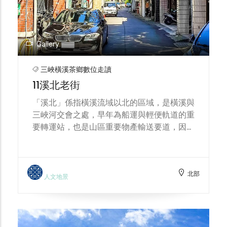
美名，假日遊客多來此品嘗烤香腸的好滋味。
Gallery
三峽橫溪茶鄉數位走讀
11溪北老街
「溪北」係指橫溪流域以北的區域，是橫溪與
三峽河交會之處，早年為船運與輕便軌道的重
要轉運站，也是山區重要物產輸送要道，因此
形成熱鬧繁盛的溪北聚落。煤礦業興盛的年
代，也是礦工下班後休閒放鬆的所在，然而隨
著煤礦產業的沒落，溪北老街也逐漸歸於恬淡
北部
安適。 走進街道，仍有許多磚紅的宅第錯落
人文地景
其中，目前現存的數棟房屋立面尚能辨識出昔
日繁盛的面貌，如林合發、劉復興米商、蘇延
壽等。「林合發茶行」為昭和4年(1929年)老
街第一棟磚造的兩層樓房，而後溪北老街的新