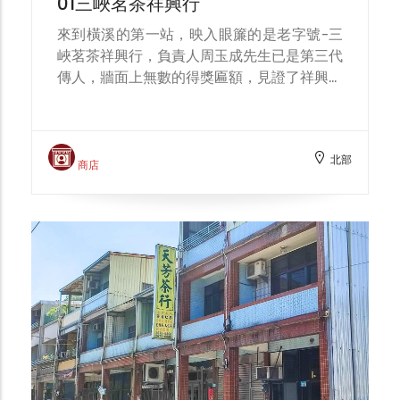
01三峽茗茶祥興行
來到橫溪的第一站，映入眼簾的是老字號-三
峽茗茶祥興行，負責人周玉成先生已是第三代
傳人，牆面上無數的得獎匾額，見證了祥興行
對於茶葉品質的堅持。 接下製茶的重任，周
玉成先生慧眼獨具，率先以三峽的特色茶品參
與世界級的比賽，其中碧螺春茶、蜜香紅茶分
北部
別榮獲比利時國際風味暨品質評鑑(ITQI)二
商店
星、三星評鑑的佳績。這也是目前三峽地區唯
一獲此殊榮的店家。 談到製茶，周志成先生
分享妻子是他的得力助手，製茶過程中的繁瑣
耗時，還好有賢內助協力，才能分擔製茶的辛
勞，周太太則細數從茶葉採摘、製作到銷售的
點滴經驗，每一項都是學問，唯有夫妻共同鑽
研、精進才能作出品質優良的茶。 展望未
來，周玉成先生認為，將傳統與現代進行結
合，與技術的傳承是非常重要的工作，因此，
他的兒女都選擇進入農業管理相關科系學習，
並已成為新北青農班的成員，未來透過年輕人