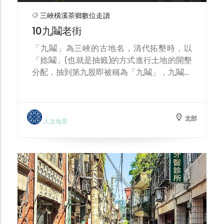
三峽橫溪茶鄉數位走讀
10九鬮老街
「九鬮」為三峽的古地名，清代拓墾時，以
「捻鬮」(也就是抽籤)的方式進行土地的開墾
分配，抽到第九股即被稱為「九鬮」，九鬮老
街即今天的成福路一帶，日治時期為輕便鐵
道，後來改為馬路。民國六十年代，由於成福
茶市交易熱絡，當時包括大豹、竹崙、安坑、
北部
橫溪一帶的茶農，都會帶著現採的茶菁與製茶
人文地景
工廠進行比價交易，而這也順勢帶動周邊商家
的繁盛，當時有豬肉攤、中藥行、西藥房、米
行、雜貨鋪、打鐵舖、總鋪師等，讓遠道而來
的農民可以添購生活所需，也有多家茶行在此
經營販售。但在民國六十年代末期，隨著三峽
茶產業的逐漸沒落，九鬮街市也逐漸蕭條，豬
肉攤就轉型製作成香腸，目前共有李溪口、陳
記、九鬮等香腸店家，造就「香腸一條街」的