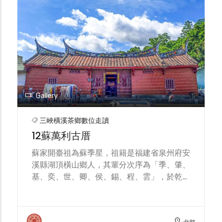
房舍才陸續於昭和12年(1937年)陸續興建完
成。「劉復興米商」洗石子外牆華麗顯眼，第
一代的主人為劉金洋先生，日治時期曾擔任
「保正」，並開設碾米廠經營稻米買賣，戰後
改作百貨生意。「蘇延壽」則是昔日的醫館，
為昭和3年(1928年)所設立，上述皆為溪南四
姓的四大家族所有。
Gallery
三峽橫溪茶鄉數位走讀
12蘇萬利古厝
蘇家開臺祖為蘇季星，祖籍是福建省泉州府安
溪縣湖頂橫山鄉人，其輩分次序為「季、肇、
基、奕、世、卿、侯、錫、程、雲」，於乾隆
50年間(1785年)，隻身來台居住鶯哥橋子頭
(現今鶯歌二橋里)。並娶王氏為妻，後因同船
同鄉劉仕祿邀請前往溪南發展，主因當時呂姓