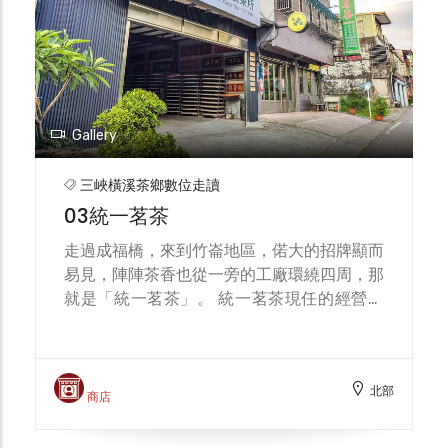
過農委會農糧署認證的「四星級製茶廠」，由
於採取產、製、銷一條龍的經營模式，以特選
的茶菁品質、精湛的製茶技術，造就龍井、碧
螺春、包種茶、白茶、蜜香紅茶等優質茶品。
此外，天芳茶行也與甘樂文創、各級學校合
作，提供採、製茶的體驗活動，讓民眾與師生
Gallery
透過實際參與感受茶葉採摘、萎凋、炒菁、揉
捻、烘乾等過程，這也轉化成為你我最難忘的
三峽橫溪茶鄉數位走讀
三峽記憶。
03統一茗茶
走過成福橋，來到竹崙地區，偌大的招牌顯而
易見，陣陣茶香也從一旁的工廠環繞四周，那
就是「統一茗茶」。 統一茗茶現任的經營者
為第三代的顏志峰先生，他是以茶主題課程著
稱的大成國小校友與家長會長，對於茶文化的
推廣不遺於力。談到茶業的發展，他提及早期
北部
多以外銷粗製茶為主，產量相當大，但隨著大
商店
環境的改變，外銷轉為內銷，後來在農會積極
推廣一鄉一特色的政策下，三峽開始以碧螺春