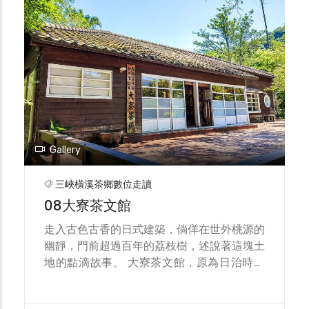
長！ 正因為擁有優異的製茶技術，黃文雄先
生也是各項製茶比賽的常勝軍，家中早已掛不
下無數特等的匾額了，更重要的是，2007年
農委會所舉辦的「十大經典名茶大賽」，黃文
雄先生更是榮獲第一名的佳績。 黃文雄先生
也分享，三峽的特有種「青心柑種」，是最適
合製作綠茶的品種，也是全臺獨一無二的品
種。此外，他也堅持以有機的方式來生產、管
理茶園，不施農藥、不用除草劑，在茶園中都
Gallery
可以看見生氣蓬勃的蝴蝶與昆蟲。雖然可能會
有害蟲的困擾，但他經常在茶園工作超過12
三峽橫溪茶鄉數位走讀
個小時，用細心的呵護與照顧，造就了品質絕
08大寮茶文館
佳的好茶。 當您來到成福，千萬不能錯過綠
品有機茶廠，邀請您一起細細品嘗，黃文雄先
走入古色古香的日式建築，倘佯在世外桃源的
生的經典好茶！
幽靜，門前超過百年的荔枝樹，述說著這塊土
地的點滴故事。 大寮茶文館，原為日治時期
三井合名會社於1924年所設之大寮茶場，當
時種植大量阿薩姆茶樹，製產名聞遐邇的「日