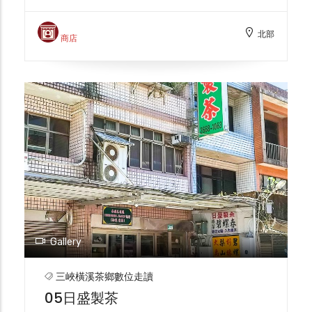
人鍾明貴先生所經營，他回憶起過往的歲月說
道，早年父親跟著祖父在三區種茶、採茶，常
北部
常是天還未亮就出發，採好茶菁又要扛到山下
商店
進行交易，當時茶菁交易可說是盛況空前，街
道兩旁都是等待交易的茶菁，街上也常常呈現
車水馬龍的情況。可惜進入70年代，因為茶
葉外銷的衰退，如此的榮景已不復存在。 綠
葉茶園的茶葉係以自然生態栽種並通過有機認
證，目前是以小而產製精的方式進行經營，店
面後方即為製茶工廠，最具特色的產品除了在
地好茶外就是苦茶油，鍾明貴先生分享，父親
十多年前就想推廣苦茶油的健康功效，因此開
始投入機器生產，雖然沒有華麗的包裝，但滴
滴油品卻是100%萃取自苦茶籽，此外，綠葉
茶園的茶油、苦茶粉也都是在地居民口耳相傳
Gallery
的日常好物。 苦茶油的濃郁飽滿，蘊含了製
茶人的用心與堅持，歡迎您來到綠葉茶園，一
三峽橫溪茶鄉數位走讀
起倘佯在茶油的清香甘醇之中。
05日盛製茶