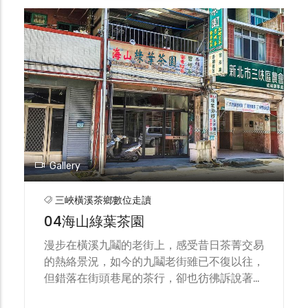
為主力的茶品，而後又接連推出蜜香紅茶與白
茶。 顏太太也認真提到傳承的重要，「唯有
讓更多人知道茶的產製，才能將此文化延續下
去」，因此，統一茶行積極與周邊學校合作，
並且接待德國學生體驗台灣茶文化，讓這些遠
道而來的賓客為之驚艷。 展望未來，顏太太
很謙虛地說道自己一直都在學習，不論比賽的
結果或是客戶的回饋，都會成為茶行持續進步
成長的動力，雖然牆面上早已掛滿無數的獎
牌，但他們卻仍不斷精進，只願將最好的品質
Gallery
帶給顧客。 架上的老茶，經過歲月的洗禮，
早已轉韻為內斂溫潤的質地，這也意味著統一
三峽橫溪茶鄉數位走讀
茗茶經過時間的淬鍊，展現風韻絕佳的顏選茶
04海山綠葉茶園
品！
漫步在橫溪九鬮的老街上，感受昔日茶菁交易
的熱絡景況，如今的九鬮老街雖已不復以往，
但錯落在街頭巷尾的茶行，卻也彷彿訴說著過
往的點滴記憶。 綠葉茶園目前是由第三代傳