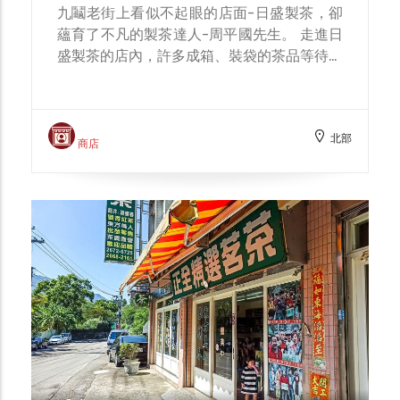
九鬮老街上看似不起眼的店面-日盛製茶，卻
蘊育了不凡的製茶達人-周平國先生。 走進日
盛製茶的店內，許多成箱、裝袋的茶品等待出
貨，老闆忙進忙出處理訂單與運銷，原來，日
盛製茶早已走出三峽，將產品銷製全台甚至海
外，如此具備市場開拓眼界的經營者，正是第
北部
七代傳人-周平國先生。 周平國先生繼承了父
商店
親製茶的好手藝，不但在新北市屢屢獲獎，甚
至還遠征南部，以南部的茶菁、工廠加上周先
生本人的技術，也在南投獲得特等獎的殊榮，
也再次證明了三峽製茶師傅全方位的製茶技
術。 周平國先生也熱情分享製茶的秘訣，就
是「天、地、人」三方面的巧妙配合，觀察氣
候環境，選用適作茶種、掌握製茶技術，這每
一項都是經驗的積累，也代表著製茶師傅的專
業。 日盛製茶不僅將三峽在地的好茶行銷各
地，也把臺灣各地的好茶引入，不論是清香冷
冽的高山茶、蜜香濃郁的東方美人，甚至還有
臺灣的「大紅袍」，讓您可以一次感受臺灣特