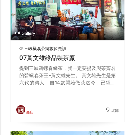
一個生產流程都符合政府衛生安全的規範，並
且每批的產品都會送HACCP檢驗，這也獲得
注重品質細節的企業的青睞。此外，正全製茶
廠的茶品也多送至國外，甚至都通過歐盟嚴格
的檢測把關，足以證明正全優異的茶葉品質。
Gallery
下次當您品嚐知名品牌茶飲的同時，可以進一
步探究，或許就是正全製茶廠精心製作的好茶
三峽橫溪茶鄉數位走讀
呢！
07黃文雄綠品製茶廠
提到三峽碧螺春綠茶，就一定要提及與茶齊名
的碧螺春茶王-黃文雄先生。 黃文雄先生是第
六代的傳人，自14歲開始做茶迄今，已經快
要70年了，雖然已經邁入82歲的高齡，卻仍
然持續製茶不輟。戰後三峽以龍井綠茶著稱，
他是少數仍能展示傳統手工壓捻塑形的龍井製
北部
作技法的師傅，連茶業改良場都要邀請他去開
商店
班授課呢！ 但隨著龍井綠茶的逐漸沒落，
1990年代，黃文雄先生建議三峽農會推出碧
螺春綠茶，再次的帶動了三峽茶的發展與成