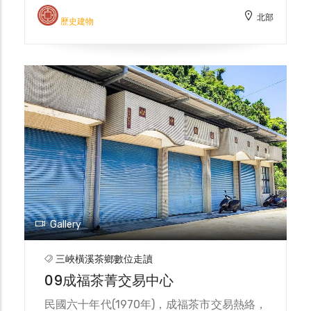
東紅茶」。戰後，三井相關物產由臺灣農林公
北部
司接收，此處也成為台灣農林北區精製廠的所
歷史建物
在地。2013年台灣農林進行整修，將原有的
場長宿舍整建為大寮茶文館一館，並保留許多
日式建築的特色。 走進其中，空間陳設的老
物件充滿各式回憶，日式風格的擺設，讓人彷
彿回到昭和年間的錯覺，牆上展示時代變遷的
紀錄，宛如走入時光隧道一覽茶產業昔日的風
華，坐在古樸的木造長凳，輕撫桌上的斑駁，
感受歲月留下的痕跡。 當您來到此處，務必
要駐足其中享受自然的靜謐，不妨深吸一口
氣，依稀間仍能感受到清甜的茶香。
Gallery
三峽橫溪茶鄉數位走讀
09成福茶菁交易中心
民國六十年代(1970年)，成福茶市交易熱絡，