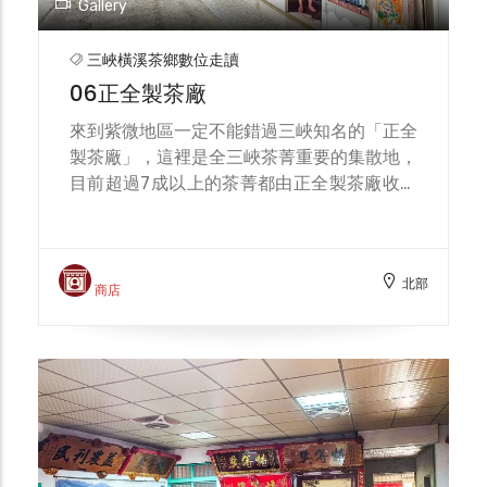
Gallery
色好茶的豐富層次。歡迎各位前往尋訪，一同
啜飲現泡的香茗！
三峽橫溪茶鄉數位走讀
06正全製茶廠
來到紫微地區一定不能錯過三峽知名的「正全
製茶廠」，這裡是全三峽茶菁重要的集散地，
目前超過7成以上的茶菁都由正全製茶廠收購
後進行製作，正全製茶廠亦是三峽區唯一由農
委會農糧署認證「五星級製茶廠」，知名品牌
如「星巴克」、「金車」、「鼎泰豐」的茶品
北部
也是採用正全的好茶。 正全製茶廠的經營者
商店
為第四代傳人李宥陞先生，他回憶起昔日三峽
茶葉的發展，70年代三峽的茶區曾凋零沒
落，僅剩下不到50公頃，但由於正全積極與
企業合作，帶動對於茶菁的大量需求，進而逐
漸復甦三峽的茶區規模。 談到企業為什麼會
選擇與正全合作，李宥陞先生自豪的表示，因
為自家的工廠都以最高規格的方式來管理，每