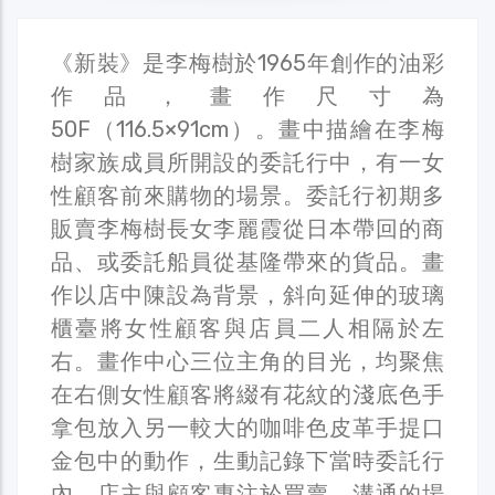
《新裝》是李梅樹於1965年創作的油彩
作品，畫作尺寸為
50F（116.5×91cm）。畫中描繪在李梅
樹家族成員所開設的委託行中，有一女
性顧客前來購物的場景。委託行初期多
販賣李梅樹長女李麗霞從日本帶回的商
品、或委託船員從基隆帶來的貨品。畫
作以店中陳設為背景，斜向延伸的玻璃
櫃臺將女性顧客與店員二人相隔於左
右。畫作中心三位主角的目光，均聚焦
在右側女性顧客將綴有花紋的淺底色手
拿包放入另一較大的咖啡色皮革手提口
金包中的動作，生動記錄下當時委託行
內，店主與顧客專注於買賣、溝通的場