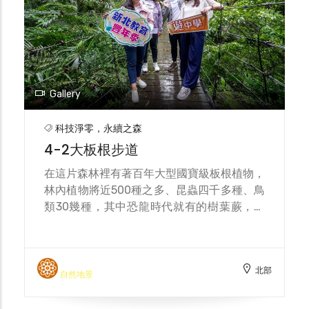
Gallery
科技淨零，永續之森
4-2大板根步道
在這片森林裡有著百年大型國寶級板根植物，
林內植物將近500種之多、昆蟲四千多種、鳥
類30幾種，其中恐龍時代就有的樹葉蕨，列
為世界保育的八色鳥，都是渡假村內值得前來
觀賞的奇景，也因此這裡可稱得上是「原始熱
帶雨林生態的寶窟」。 熱帶雨林的植物為了
北部
紮牢經常被雨水沖刷的土壤，而衍生出板根，
自然地景
板根一年僅能長約1公分，故十分珍貴，是國
寶級植物，更是北臺灣唯一達20公頃熱帶雨