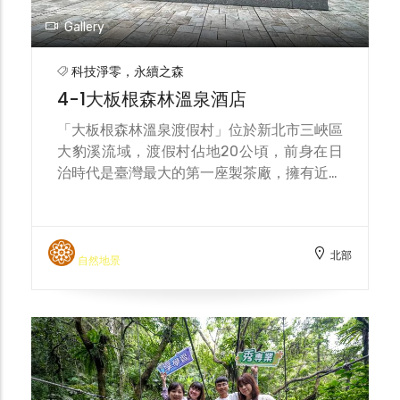
Gallery
科技淨零，永續之森
4-1大板根森林溫泉酒店
「大板根森林溫泉渡假村」位於新北市三峽區
大豹溪流域，渡假村佔地20公頃，前身在日
治時代是臺灣最大的第一座製茶廠，擁有近百
年歷史，渡假村內有日本皇室休閒渡假行館，
花園、魚池、森林步道規劃完善，自然生態的
保存非常完整，也因此保存了臺灣目前僅有的
北部
一片低海拔原始熱帶雨林。
自然地景