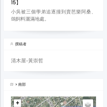
15】
小吳被三個學弟追逐撞到賣芭樂阿桑、
鴿飼料灑滿地處。
撰稿者
清木屋-黃崇哲
>
南部