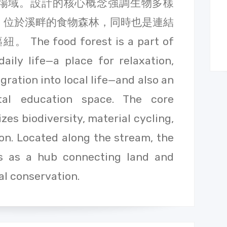
場域。設計的核心概念強調生物多樣
。位於溪畔的食物森林，同時也是連結
 food forest is a part of
daily life—a place for relaxation,
gration into local life—and also an
tal education space. The core
es biodiversity, material cycling,
on. Located along the stream, the
es as a hub connecting land and
l conservation.