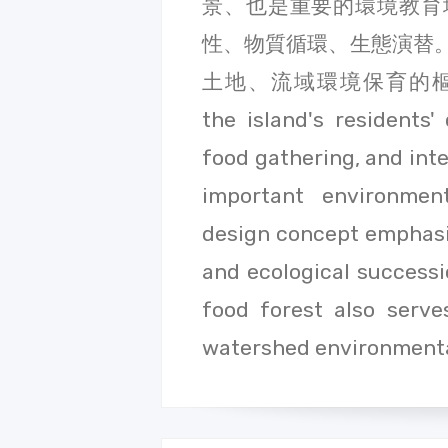
景、也是重要的環境教育
性、物質循環、生態演替
土地、流域環境保育的樞紐。 The
the island's residents' 
food gathering, and inte
important environmen
design concept emphasiz
and ecological successi
food forest also serv
watershed environmenta