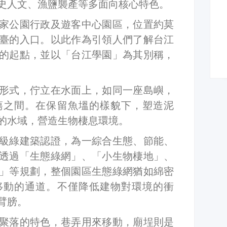
史人文、漁鹽襲產等多面向核心特色。
家公園行政及遊客中心園區，位置約莫
臺的入口。以此作為引領人們了解台江
的起點，並以「台江學園」為其別稱，
形式，佇立在水面上，如同一座島嶼，
蕩之間。在保留魚塭的樣貌下，塑造泥
的水域，營造生物棲息環境。
級綠建築認證，為一綜合生態、節能、
透過「生態綠網」、「小生物棲地」、
」等規劃，整個園區生態綠網猶如綿密
移動的通道。不僅降低建物對環境的衝
臂膀。
聚落的特色，巷弄用來移動，廟埕則是