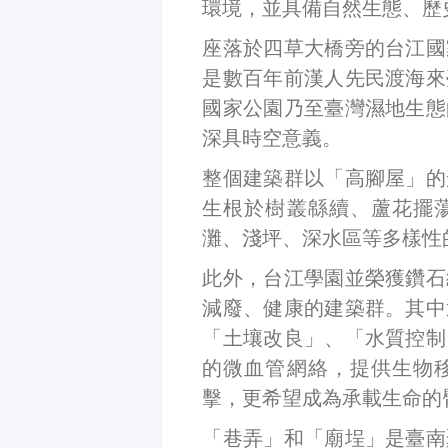
環境，並具備自然生態、歷
座落於四草大橋旁的台江國
是數百年前漢人先民渡海來
國家公園乃至臺灣濕地生態
深具時空意義。
整個建築群以「高腳屋」的
生根於樹叢緜續、蘆花擺
灘、淺坪、深水區等多樣性
此外，台江學園並榮獲鑽石
減廢、健康的建築群。其中
「土壤改良」、「水質控制
的微血管網絡，提供生物
擊，更希望成為承載生命的
「巷弄」和「廟埕」是臺南