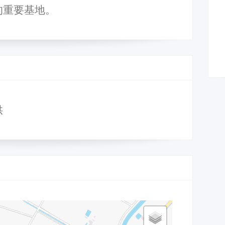
​重要​基地。
供