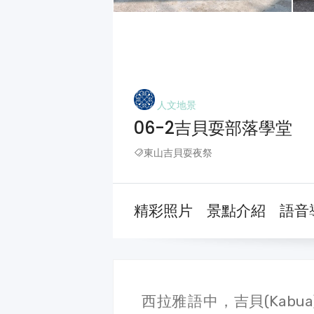
人文地景
06-2吉貝耍部落學堂
東山吉貝耍夜祭
精彩照片
景點介紹
語音
西拉雅​語​中，​吉貝​(Kabua)