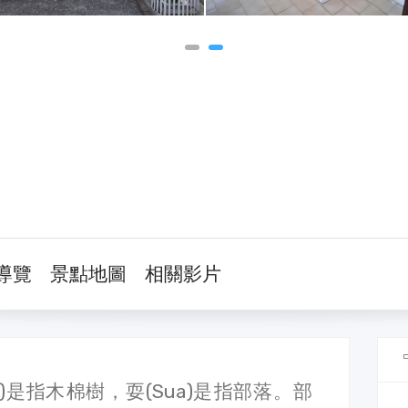
導覽
景點地圖
相關影片
​是​指木​棉樹，​耍​(Sua)​是​指部​落。​部