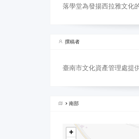
落學堂為發​揚西拉雅​文化​的
撰稿者
臺南市文化資產管理處提
>
南部