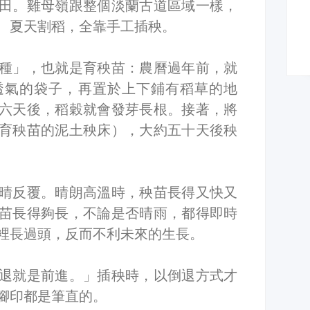
田。雞母嶺跟整個淡蘭古道區域一樣，
、夏天割稻，全靠手工插秧。
種」，也就是育秧苗：農曆過年前，就
透氣的袋子，再置於上下鋪有稻草的地
六天後，稻穀就會發芽長根。接著，將
育秧苗的泥土秧床），大約五十天後秧
晴反覆。晴朗高溫時，秧苗長得又快又
苗長得夠長，不論是否晴雨，都得即時
裡長過頭，反而不利未來的生長。
退就是前進。」插秧時，以倒退方式才
腳印都是筆直的。