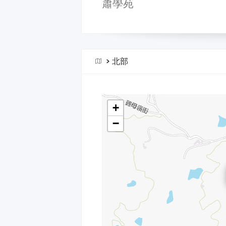
蕭學苑
>
北部