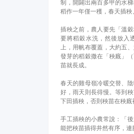
制，開闢出兩百多甲的水梯
稻作一年僅一穫，春天插秧
插秧之前，農人要先「溫穀
要將稻穀水洗，然後放入
上，用帆布覆蓋，大約五、
發芽的稻穀撒在「秧廐」（
苗就長成。
春天的雞母嶺冷暖交替、陰
好，雨天則長得慢。等到秧
下田插秧，否則秧苗在秧廐
手工插秧的小農常說：「後
能把秧苗插得井然有序，連