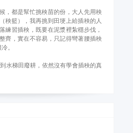
候，都是幫忙挑秧苗的份，大人先用秧
（秧籃），我再挑到田埂上給插秧的人
落練習插秧，既要在泥漿裡紮穩步伐，
整齊，實在不容易，只記得彎著腰插秧
很冷。
直到水梯田廢耕，依然沒有學會插秧的真