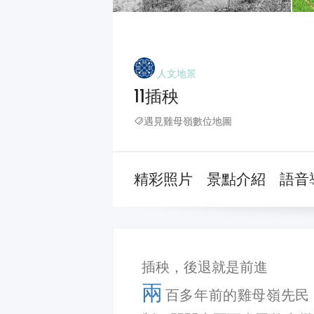
人文地景
11插秧
遇見雞母嶺數位地圖
精彩照片
景點介紹
語音
插秧，後退就是前進
兩
百多年前的雞母嶺先民