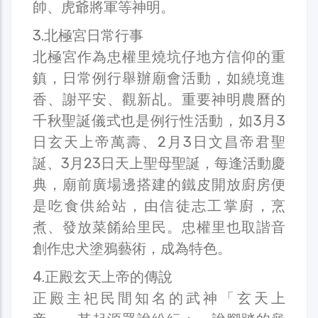
帥、虎爺將軍等神明。
3.北極宮日常行事
北極宮作為忠權里燒坑仔地方信仰的重
鎮，日常例行舉辦廟會活動，如繞境進
香、謝平安、觀新乩。重要神明農曆的
千秋聖誕儀式也是例行性活動，如3月3
日玄天上帝萬壽、2月3日文昌帝君聖
誕、3月23日天上聖母聖誕，每逢活動慶
典，廟前廣場邊搭建的鐵皮開放廚房便
是吃食供給站，由信徒志工掌廚，烹
煮、發放菜餚給里民。忠權里也取諧音
創作忠犬塗鴉藝術，成為特色。
4.正殿玄天上帝的傳說
正殿主祀民間知名的武神「玄天上