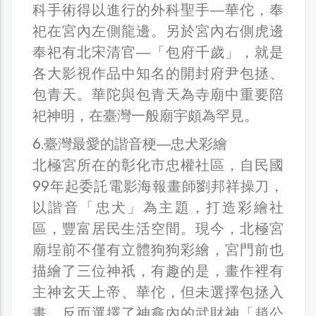
科手術得以進行的外科聖手―華佗，奉
祀在宮內左側龍邊。另於宮內右側虎邊
奉祀有北宋清官―「包府千歲」，就是
各大影視作品中知名的開封府尹包拯、
包青天。華陀與包青天為寺廟中重要陪
祀神明，在臺灣一般廟宇頗為罕見。
6.臺灣最愛的諧音梗―忠犬彩繪
北極宮所在的彰化市忠權社區，自民國
99年起委託電影海報畫師劉邦祥操刀，
以諧音「忠犬」為主題，打造彩繪社
區，豐富居民生活空間。現今，北極宮
廟埕前不僅有立體狗狗彩繪，宮門前也
描繪了三位神祇，有趣的是，畫作裡有
主神玄天上帝、華佗，但未選擇包拯入
畫，反而選擇了神龕內的武財神「趙公