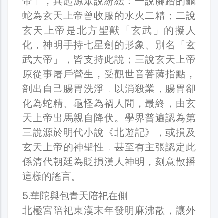
帝」，其起源眾說紛紜：一說腳踏的龜
蛇為玄天上帝曾收服的水火二精；二說
玄天上帝是北方聖獸「玄武」的擬人
化，神明手持七星劍的形象、別名「玄
武大帝」，皆支持此說；三說玄天上帝
原從事屠戶營生，受觀世音菩薩指點，
剖出自己腸胃洗淨，以消殺業，腸胃卻
化為蛇精、龜怪為禍人間，最終，由玄
天上帝出馬親自降伏。學界普遍認為第
三說源於明代小說《北遊記》，或損及
玄天上帝的神聖性，甚至有主張認定此
係清代朝廷為貶損漢人神明，刻意散播
這樣的謠言。
5.華陀與包青天陪祀在側
北極宮陪祀東漢末年發明麻沸散，讓外