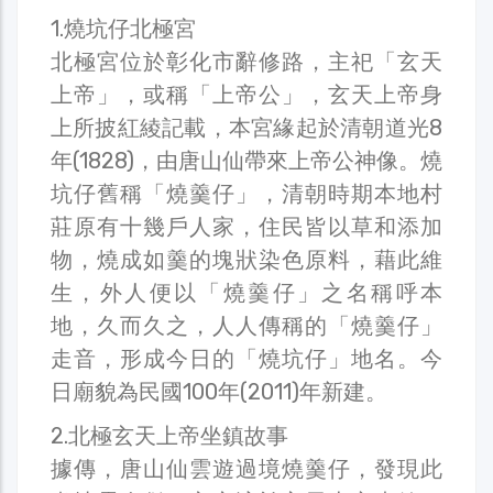
1.燒坑仔北極宮
北極宮位於彰化市辭修路，主祀「玄天
上帝」，或稱「上帝公」，玄天上帝身
上所披紅綾記載，本宮緣起於清朝道光8
年(1828)，由唐山仙帶來上帝公神像。燒
坑仔舊稱「燒羹仔」，清朝時期本地村
莊原有十幾戶人家，住民皆以草和添加
物，燒成如羹的塊狀染色原料，藉此維
生，外人便以「燒羹仔」之名稱呼本
地，久而久之，人人傳稱的「燒羹仔」
走音，形成今日的「燒坑仔」地名。今
日廟貌為民國100年(2011)年新建。
2.北極玄天上帝坐鎮故事
據傳，唐山仙雲遊過境燒羹仔，發現此