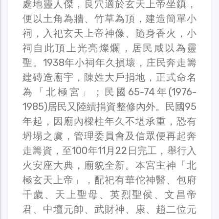
處地靈人傑，良穴適於玄天上帝坐鎮，
便以土角為牆、竹草為頂，建造簡單小
祠，入祀玄天上帝神像、隨身香火，小
祠自此頂上光亮燦爛，居民咸以為靈
聖。1938年小祠年久損壞，庄民奔走籌
建磚造廟宇，陳姓大戶捐地，正式命名
為「北極宮」；民國65-74年(1976-
1985)居民又陸續捐資整修內外。民國95
年起，因廟內樑柱年久不堪承重，恐有
坍塌之虞，管理委員會及信眾便再起奔
走籌資，至100年11月22日完工，舉行入
火安座大典，廟貌全新。本宮主神「北
極玄天上帝」，配祀有華佗神醫、包府
千歲、天上聖母、英烈聖侯、文昌帝
君、中壇元帥、武財神、康、趙二位元