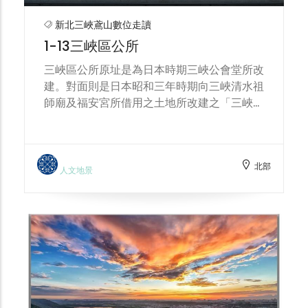
聯三峽地方青年農民，尋找通路、碰撞想法，
開發三峽茶產業的更多可能性。 老闆說，三
新北三峽鳶山數位走讀
峽地區的先民有許多自安溪來，也把他們的信
1-13三峽區公所
仰與謀生技能，如種植、開墾、製造的技術都
帶過來了。像包種、龍井、碧螺春、東方美人
三峽區公所原址是為日本時期三峽公會堂所改
茶、白茶等，三峽的茶農都會做，不過三峽的
建。對面則是日本昭和三年時期向三峽清水祖
種地面積較小，因此產量較南部低，但品質絕
師廟及福安宮所借用之土地所改建之「三峽庄
對是數一數二的好。老闆在茶行與茶園忙碌之
役場」。民國74年(1985)由時任張秀豐鎮長所
餘，也向黃文雄老師請教如何製作龍井茶，希
規畫設計改建成希臘建築形式，斥資新台幣四
望對手壓龍井茶技術的傳承盡一份力。 到訪
千五十萬七百七十六元，當時建築空間規劃為
三峽老街時，不妨也到戴記茶坊走一遭，來聞
北部
一所集合公所、衛生所、代表會等綜合型辦公
人文地景
好茶的清香、品好茶的甘甜。
行政大樓。