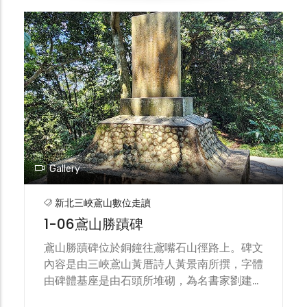
及開闢山路等花費，其鳶山之產業道路多由半
山腰黃厝奉獻私地，銅鐘山頭腹地則由易厝所
捐獻。鐘身刻有禮、義、廉、恥由時任三峽國
小李山霞老師所篆書，鐘頂五螭龍頭則代表著
五族共和象徵世界和平之意。 時年元月九日
動工並於十月二十五日舉行竣工由縣長林豐正
及鎮長張秀豐主持開鐘大典。本鎮鄉親扶老攜
幼人龍縈繞山徑約莫五千餘人，盛況空前。
Gallery
新北三峽鳶山數位走讀
1-06鳶山勝蹟碑
鳶山勝蹟碑位於銅鐘往鳶嘴石山徑路上。碑文
內容是由三峽鳶山黃厝詩人黃景南所撰，字體
由碑體基座是由石頭所堆砌，為名書家劉建余
所書。碑文敘述三峽仕紳成立當年三峽詩社之