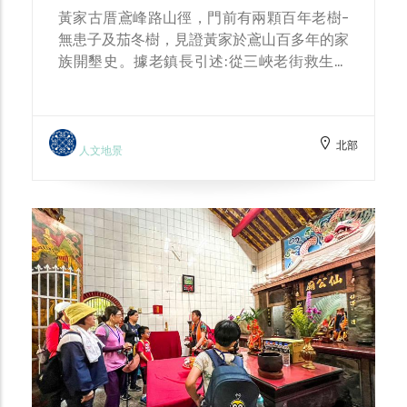
黃家古厝鳶峰路山徑，門前有兩顆百年老樹-
無患子及茄冬樹，見證黃家於鳶山百多年的家
族開墾史。據老鎮長引述:從三峽老街救生診
所旁登山口網黃厝山路，過去一直是黃家出入
專用之產業道路。自西元1980年代鳶山建設
和平銅鐘後與黃家家族長輩黃清漢先生共識之
北部
下連同黃家家族同意奉獻山路作為鄉民爬山健
人文地景
身之用。銅鐘平台則是由鳶山易家奉獻。 鳶
山黃厝家族子孫於海內外繁衍千人，子孫嚴守
家訓，齊心為黃家家族努力奮鬥。黃家家族見
證鳶山山林自清領、日本時期乃至於民國時期
鳶山一頁開發史。