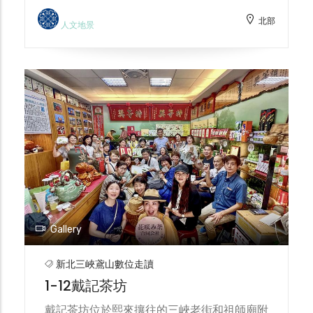
由畢業於總督府醫學校曾任台北馬偕醫院代理
北部
院長，爾後回到三峽為鄉親服務的陳文贊醫生
人文地景
所創建。當時為了三峽偏遠地區民眾服務、用
了天價500圓(當時一匹馬不用100圓)買下一
匹跑得快的黑駿良馬行診，三峽人皆稱其為三
峽騎馬醫生。 第二代陳中州醫生赴日習醫，
行診時改騎奧迪車廠出廠重型機車方便行醫。
診所建築整建時期更將當時台灣總督府行政長
官官邸改建拆除的門窗框裝飾於建築設計之
中。目前診所是由第三代牙醫陳榮耀醫生所看
診，為了感念父親親恩於中洲醫生逝世後成立
三峽劍道道館。第四代目前亦是一名精神科執
業醫生。三峽救生醫院儼然一頁台灣百年三峽
醫生及音樂世家史。
Gallery
新北三峽鳶山數位走讀
1-12戴記茶坊
戴記茶坊位於熙來攘往的三峽老街和祖師廟附