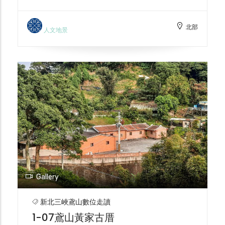
成員，詩人將三峽鳶山之美於當時代大量撰寫
及聯社相互徵聯，創造出諸多精美的詩聯。記
北部
錄著當時代之時代三峽風貌使得三峽成為文風
人文地景
薈萃之小鎮。此碑石堅美，縱五尺寬三尺一
寸，高豎於鳶峰，其碑文內文如下: 鳶山位於
臺北縣三峽鎮西南。山形酷似飛鳶。因名鳶
山。淡水廳誌古蹟考載有鶯歌山與鳶山對峙。
相傳吐霧成瘴。鄭成功進軍迷路，砲斷其項。
斷痕宛然。春秋佳日。遊人絡繹不絕。每一登
臨。心曠神怡。俯瞰淡江。綠水縈帶。東顧峽
市。閭閻撲地。西望桃園。遠及滄海。南極插
天山、加久嶺高聳雲宵。北達基隆雨港。隱約
可見。絕頂有清風洞。夏涼冬溫。咸稱勝蹟
焉。中華民國六十五年歲次丙辰三峽詩社同人
陳天賜、周耀東、林映西、王明義、張應晉、
Gallery
劉鉅篆、林先義、劉人傑、陳重明、黃景南、
陳榮豐、薛照明等特為立碑紀石。 詩人鳶山
新北三峽鳶山數位走讀
老人:黃景南撰
1-07鳶山黃家古厝