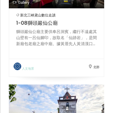
Gallery
新北三峽鳶山數位走讀
1-08獅頭巖仙公廟
獅頭巖仙公廟主要供奉呂洞賓，繼行不遠處其
山壁有一呂仙腳印，故取名「仙跡岩」，是間
新廟包老廟之廟中廟。據黃厝先人黃清漢口述
是為鳶山半山腰黃厝先祖，於清朝光緒年間
(1890)黃 丙先生所捐地募建，下山有一條通
往中埔溪百年幽靜古道。老三峽人口述:過去
北部
山中仙公廟香火極為旺盛，常有坐轎上山翻山
人文地景
越嶺來祭拜。