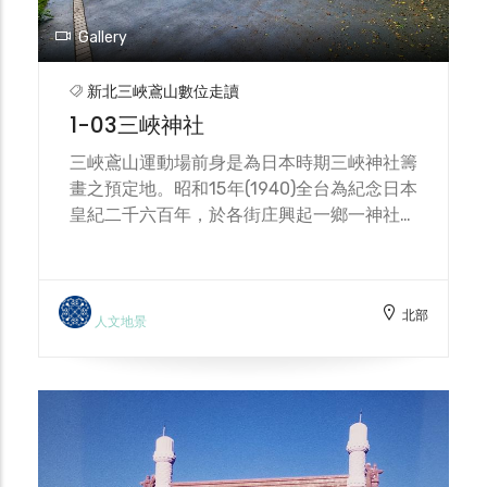
Gallery
新北三峽鳶山數位走讀
1-03三峽神社
三峽鳶山運動場前身是為日本時期三峽神社籌
畫之預定地。昭和15年(1940)全台為紀念日本
皇紀二千六百年，於各街庄興起一鄉一神社之
熱潮。海山郡下的板橋街、中和庄等早已相繼
展開神社之建立。三峽才於昭和十一年(1936)
由三峽庄役場推動成立神社造營奉贊會及建造
北部
神社之計劃。該腹地預計規劃一萬坪，以「調
人文地景
公工」方式，指揮街庄民眾出勞役進行整地，
然而地整好後日本戰敗，台灣光復，神社用地
於民國時期建設為三峽鎮鎮民運動場也曾經是
三峽國中的體育課操場用地，現在則為鎮民之
三峽網球、籃球場。