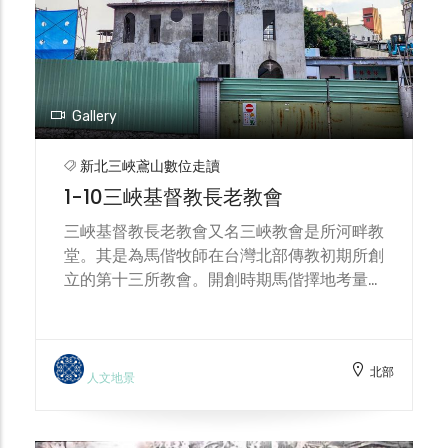
Gallery
新北三峽鳶山數位走讀
1-10三峽基督教長老教會
三峽基督教長老教會又名三峽教會是所河畔教
堂。其是為馬偕牧師在台灣北部傳教初期所創
立的第十三所教會。開創時期馬偕擇地考量其
位居淡水河上游的大漢溪旁，特具水路之便。
馬偕牧師早在1873年6月就到三峽做首次佈
道，於1876年10月5日正式開設三角湧教會。
北部
人文地景