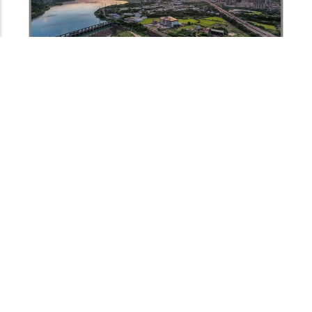
Gallery
新北三峽鳶山數位走讀
2-02鳶山堰
鳶山堰是新北市境內的攔河堰，由台灣自來水
公司第12區管理處管理。座落於三峽區及鶯
歌區之大漢溪中游兩區交界之境內。興建於
1983年，滿水位面積1.76平方公里。主要功
能為攔蓄石門水庫放流水後輸送至板新水廠淨
化處理後將之供給民生用水，另一部分未經水
北部
廠淨化則自然放流於農業水圳用水。
水利工程