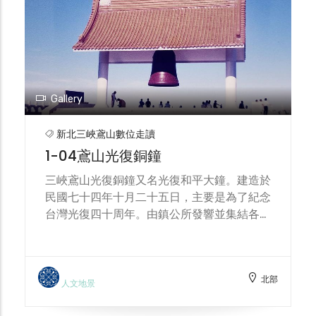
Gallery
新北三峽鳶山數位走讀
1-04鳶山光復銅鐘
三峽鳶山光復銅鐘又名光復和平大鐘。建造於
民國七十四年十月二十五日，主要是為了紀念
台灣光復四十周年。由鎮公所發響並集結各界
共識，決議於鳶山之山頂鑄造全台灣最大青銅
巨鐘，以茲永銘民主自由之珍貴。當年獲得全
鎮鄉親各級學校等機關熱烈響應，踴躍樂捐。
北部
共募得貳佰叁拾貳萬壹仟柒佰壹拾捌元整。銅
人文地景
鐘重達6.3噸，鑄造耗資壹佰玖拾玖萬柒仟壹
佰元整，其餘款項則用於建造鐘亭、紀念石碑