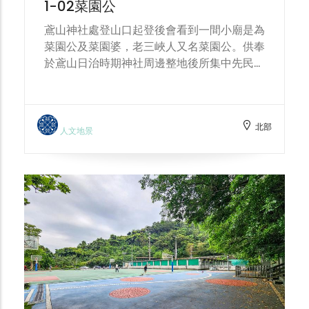
1-02菜園公
鳶山神社處登山口起登後會看到一間小廟是為
菜園公及菜園婆，老三峽人又名菜園公。供奉
於鳶山日治時期神社周邊整地後所集中先民，
早年廟地位於右邊新建登山口之半山腰，當時
三峽居民多以自己種菜維生，為了護佑種植作
物免受蝗害常有民眾於此祭祀。後來開墾右邊
北部
另一條汽機車上山行走用的登山道路後將其遷
人文地景
往目前之現址。早年農業時代此廟在三峽亦是
間香火旺盛的老廟。