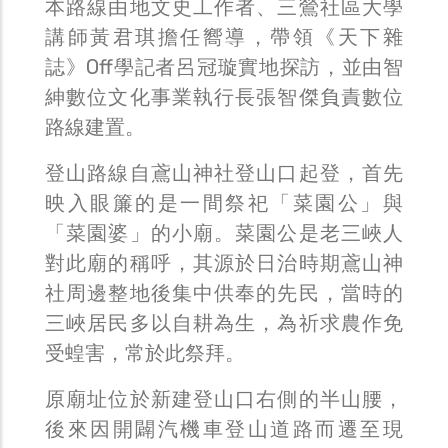
本路線由地文史工作者、三鶯社區大學
講師黃君琪擔任嚮導，帶領《天下雜
誌》Off學記者呂冠璇實地探訪，並由智
紳數位文化事業執行長張智傑負責數位
路線建置。
登山路線自鳶山神社登山口起登，首先
映入眼簾的是一間祭祀「菜園公」與
「菜園婆」的小廟。菜園公是老三峽人
對此廟的稱呼，其源於日治時期鳶山神
社周邊整地後集中供奉的先民，當時的
三峽居民多以自耕為生，為祈求農作免
受蝗害，常於此祭拜。
原廟址位於新建登山口右側的半山腰，
後來因開闢汽機車登山道路而遷至現