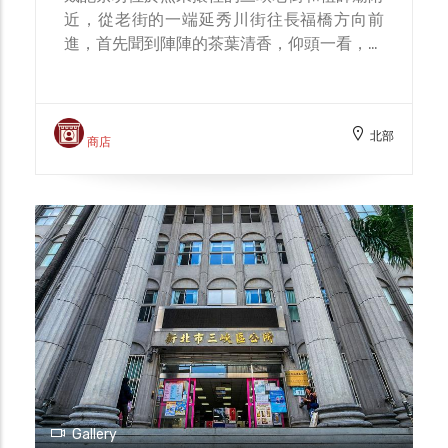
近，從老街的一端延秀川街往長福橋方向前
進，首先聞到陣陣的茶葉清香，仰頭一看，映
入眼簾的便是戴記茶坊的招牌。往店內一看，
牆上掛滿了數塊「特等獎」、「頭等獎」的匾
額，和琳瑯滿目的碧螺春、蜜香紅茶、白茶、
北部
包種茶、龍井茶、東方美人茶等茶葉產品，這
商店
些都是老闆與他的父祖們多年累積的成果與來
自外界的深深肯定。 戴文祥老闆是茶農第四
代，畢業後在電信業做了十幾年的時間，開了
好幾間電信加盟店，在業界有著不錯的成績。
後來則隨父親罹癌、風災等原因，老闆開始兼
農，106年後則開始全職務農。 老闆從回來全
職務農到現在五年多的時間，先創了三峽青農
聯誼會、當了青農聯誼會會長、談北大的產學
合作，也因此認識了一些志同道合的夥伴，並
相互交流、體驗、觀摩。近年也在評鑑上紛紛
拿下頭等獎與特等獎的殊榮，109年戴文祥老
闆更獲選為行政院農委的第五屆百大青農，串
Gallery