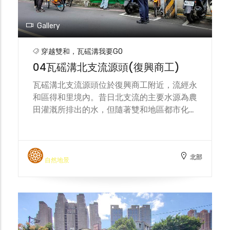
Gallery
穿越雙和，瓦磘溝我要GO
04瓦磘溝北支流源頭(復興商工)
瓦磘溝北支流源頭位於復興商工附近，流經永
和區得和里境內。昔日北支流的主要水源為農
田灌溉所排出的水，但隨著雙和地區都市化、
不透水面積增加後，失去主要補注水源，使得
上游的河段水量偏少、流動性較低，加上周邊
汙水排入，以及曝氧空間不足，導致水質汙
北部
濁、水色灰綠、有異味，此河段雖然看起來環
自然地景
境較不討喜，但能深刻體驗水質汙染議題。此
外，因河道細小多隱藏於建築物間、綠美化木
柵欄、柏油路面或違章建築底下，亦可培養環
境敏銳度來找尋瓦磘溝河道所在。