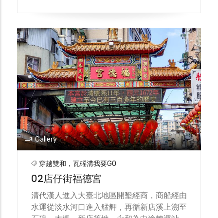
曾在修路整地時發現一個製糖的石車，是因為
清代永豐圳的灌溉範圍未及此處，泉州人便運
用原鄉的製糖技術，開闢旱田埔園種蔗並開設
糖廍製糖，永和的傳統製糖業發展直到日據初
期萬華的新式糖廠成立才逐漸被取代。
Gallery
穿越雙和，瓦磘溝我要GO
02店仔街福德宮
清代漢人進入大臺北地區開墾經商，商船經由
水運從淡水河口進入艋舺，再循新店溪上溯至