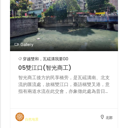
Gallery
穿越雙和，瓦磘溝我要GO
05雙江口(智光商工)
智光商工後方的民享橋旁，是瓦磘溝南、北支
流的匯流處，故稱雙江口，臺語稱雙叉港，意
指有兩道水流在此交會，亦象徵此處為昔日水
運往來的交會點。瓦磘溝南、北支流匯集後成
為瓦磘溝主流（東支流），大略以西北流向繞
行中永和邊界，最終經由瓦磘抽水站排入新店
北部
溪。此外，由於河流匯流處通常為地勢低窪之
自然地景
地，常受洪患威脅，過去此處兩岸河道築有水