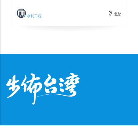
量功能，當新店溪水位上升至支流河水無法自
然排出時，將關閉閘門並啟用抽水機將水抽提
北部
至堤外的主流排放，守護中永和地區居民免於
水利工程
淹水洪患之威脅。另外，也可於此處眺望華中
橋旁大型紅色裝飾圓柱，前身其實是個煙囪，
原址最早為1950年代的海山磚窯廠，曾是臺
灣產量最大的磚窯廠，到1970年代臺灣房地
產蓬勃發展，磚窯廠改建為鋼筋工廠，直到後
來泰隆鋼鐵廠也不再營運，留下紅柱煙囪成為
瓦磘溝昔日磚瓦窯業的遺址象徵。
版權所有© 2025,