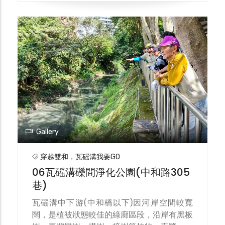
泥堤防，但此屬於「三面光」整治工法，使用
無孔隙的水泥鋪平河岸的兩側及底部，會使生
物失去棲地空間。所幸在2022年此地運用子
母溝工法進行河道改善，提升河段水流速度與
河岸綠化植被，重新營造出友善的生態環境。
Gallery
穿越雙和，瓦磘溝我要GO
06瓦磘溝礫間淨化公園(中和路305
巷)
瓦磘溝中下游(中和橋以下)因河岸空間較寬
闊，是植被狀態較佳的綠廊區段，沿岸有黑板