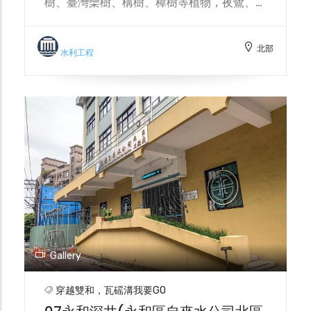
樹、臺灣欒樹、構樹、樟樹等植物，夜鷺、白
鷺鷥、喜鵲、翠鳥等鳥類，以及其他都市綠地
常見生物，生態豐富度令人驚奇。2022年還
北部
啟用一座結合地下礫間淨水設施及地上綠美化
水利工程
的小公園，淨化原理是利用水流通過礫石間縫
隙，產生細微氣泡增加溶氧量，並以礫石上附
著的生物膜來分解污染物質，工程預估每日可
處理3000噸污水(約1.5萬人次生活污水
量）、降低七成污染物質，是結合淨水、生
態、景觀、休憩的河流整治工法。
Gallery
穿越雙和，瓦磘溝我要GO