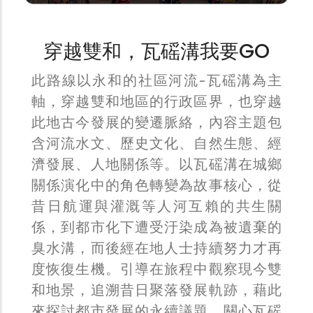
穿越雙和，瓦磘溝我要GO
此路線以永和的社區河流-瓦磘溝為主
軸，穿越雙和地區的行政區界，也穿越
此地古今發展的變遷脈絡，內容主題包
含河流水文、歷史文化、自然生態、經
濟發展、人地關係等。以瓦磘溝在城鄉
關係演化中的角色轉變為故事核心，從
昔日航運與灌溉等人河互賴的共生關
係，到都市化下遭受汙染成為被遺棄的
臭水溝，而後經在地人士持續努力才再
度恢復生機。引導在旅程中觀察現今雙
和地景，追溯昔日聚落發展軌跡，藉此
來探討都市發展的永續議題，關心瓦磘