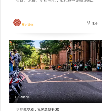
石碇、木柵、新店等地，永和為中途轉運站，
貨運商品集散於此，雙和居民及商人來往交易
買賣而逐漸繁盛，形成一條約有十多家店鋪的
市街，便以「店仔街」命名。店仔街是永和早
北部
期聚落發展的重要核心，位於今日秀朗路一
歷史建物
段、自由街附近，店仔街福德宮相傳為清康熙
年間建廟，至今有三百多年歷史，為永和地區
歷史最悠久的福德宮，也是居民之信仰中心。
Gallery
穿越雙和，瓦磘溝我要GO