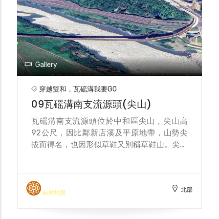
Gallery
穿越雙和，瓦磘溝我要GO
09瓦磘溝南支流源頭(尖山)
瓦磘溝南支流源頭位於中和區尖山，尖山高
92公尺，因比鄰新店溪及平原地帶，山勢尖
拔而得名，也因形似草鞋又別稱草鞋山。尖山
東臨新店溪，早期河畔為中和往返新店的秀朗
津渡，而有中和八景之一的尖山晚渡之名，直
至民國40年代因秀朗橋興建而沒落。目前尖
北部
山的土地利用為公墓區，入口處在尖山腳福德
自然地景
宮旁，有時可見民眾騎車穿越此地，來往中和
秀峰街與新店永安街地區。此外，尖山也曾挖