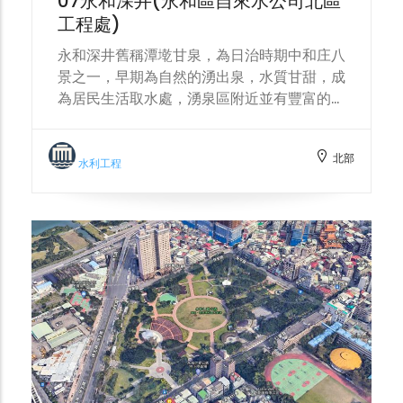
07永和深井(永和區自來水公司北區
工程處)
永和深井舊稱潭墘甘泉，為日治時期中和庄八
景之一，早期為自然的湧出泉，水質甘甜，成
為居民生活取水處，湧泉區附近並有豐富的魚
貝類，而後興建深井抽取地下水作為自來水的
水源，自日治時期開始供水至板橋住宅區的民
北部
生使用，直到民國69年廢止。旁邊的水源橋
水利工程
連接永和的水源街到中和的水源路，現今看來
窄小的道路，可是昔日聯繫雙和地區兩大聚落
中心：中和廣濟宮(中和大廟)與永和店仔街土
地公廟，最重要的道路與橋樑。