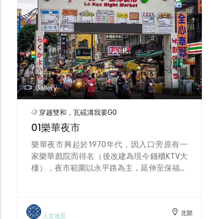
Gallery
穿越雙和，瓦磘溝我要GO
01樂華夜市
樂華夜市興起於1970年代，因入口旁原有一
家樂華戲院而得名（後改建為現今錢櫃KTV大
樓），夜市範圍以永平路為主，延伸至保福路
一段、保平路18巷、中山路口等，包含許多
美食小吃、服飾配件、3C用品等攤商及店
面，是永和的重要商圈。另外，此區有一個
北部
「舊廍」的舊地名（今和平街附近），近代亦
人文地景