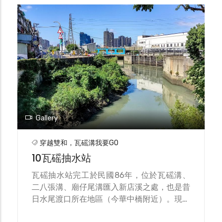
掘出新石器時代的尖山文化之石器考古遺跡。
Gallery
穿越雙和，瓦磘溝我要GO
10瓦磘抽水站
瓦磘抽水站完工於民國86年，位於瓦磘溝、
二八張溝、廟仔尾溝匯入新店溪之處，也是昔
日水尾渡口所在地區（今華中橋附近）。現今
抽水站肩負雙和地區洪水期間的蓄洪及調節水