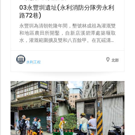
03永豐圳遺址(永利消防分隊旁永利
路72巷)
永豐圳為清朝乾隆年間，墾號林成祖為灌溉雙
和地區農田所開鑿，自新店溪碧潭處築堰取
水，灌溉範圍擴及雙和八百餘甲。在瓦磘溝北
支流源頭附近的永豐圳遺址，屬於永豐圳舊東
支線的浮圳仔(建造時間相對主圳較晚)，浮圳
北部
之名據傳在興建此段水圳時，因上下游兩端的
水利工程
地勢較高，但中段相對凹陷，為使水流通暢而
取土堆高來築渠。現今於永利路72巷觀察東
西向延伸的路面，亦可發現是一個明顯突起的
小坡，沿著復興商工後方流向永和國小前門，
此即是隱藏在柏油路下的浮水圳遺址，昔日灌
溉出秀朗、潭墘、店仔街地區的良田。