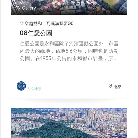
Gallery
穿越雙和，瓦磘溝我要GO
08仁愛公園
仁愛公園是永和區除了河濱運動公園外，市區
內最大的綠地，佔地5.6公頃，同時也是防災
公園。在1955年公告的永和都市計畫，原將
永和規劃為擁有七個公園的花園城市，仁愛公
園即是其中一號公園，但後來隨著都市人口大
量增加、用地需求迫切，這些公園預定用地便
北部
被轉為住宅與學校使用，只剩原定1/3面積的
人文地景
仁愛公園，見證永和從花園城市到水泥迷宮的
變遷。公園內的雕像也可述說在地故事，例如
永和有兩位楊三郎分別為音樂家與美術家，白
蘿蔔則象徵永和砂質土壤適合種植的旱作農產
品。