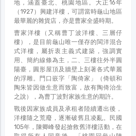
地，涵蓋臺北、桃園地區。大正16年
（1927）興建洋樓，可謂當時龜山地區
最華麗的雜貨店，亦是曹家全盛時期。
曹家洋樓（又稱曹丁波洋樓、三層仔
樓），是目前龜山唯一僅存的閩洋混合
式洋樓，屬折衷主義式建築，強調實
用、簡約線條為主，二、三樓往外半圓
陽臺，圓形屋頂及牆壁上刻著各式華麗
的浮雕。門口嵌字「陶倚家」（倚頓和
陶朱皆因做生意而致富，故有陶倚治生
之說），為曹丁波對家族生意的期許。
戰後因家族成員及承租者陸續遷出後，
洋樓隨之荒廢，逐漸破舊且凌亂。民國
105年，陳卿峰發起搶救舊洋樓活動，在
取得所有人同意後，「桃園回龜山陣