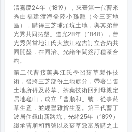
清嘉慶24年（1819），來臺第一代曹來
秀由福建渡海登陸小雞籠（今三芝地
區），購得三芝埔頭坑土地，與其弟曹
光秀共同拓墾。道光28年（1848），曹
光秀與當地江氏大族江程吉訂立合約共
同開墾，在同治、光緒年間簽訂種茶合
約。
第二代曹接萬與江氏學習菸草製作技
術，後將三芝部份土地處分，帶著出售
土地所得及菸草、茶葉技術回到母親定
居地龜山，成立「曹順和」號，從事菸
草生意，並經營雜貨生意。第三代曹丁
波居住龜山新路坑，光緒25年（1899）
繼承曹順和商號以及菸草致富所購之土