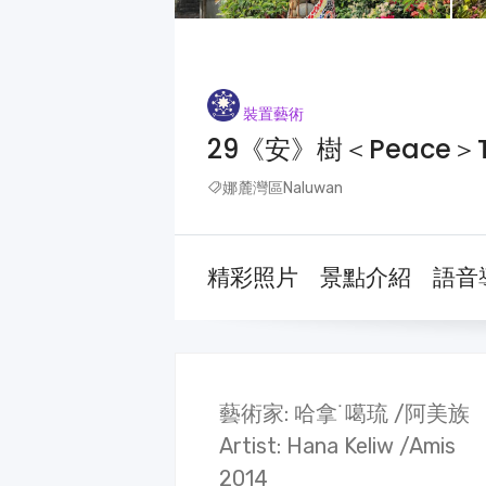
裝置藝術
29《安》樹＜Peace＞T
娜麓灣區Naluwan
精彩照片
景點介紹
語音
藝術家: 哈拿˙噶琉 /阿美族
Artist: Hana Keliw /Amis
2014