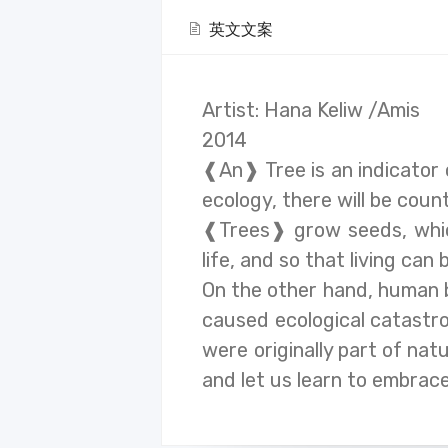
英文文案
Artist: Hana Keliw /Amis
2014
❰An❱ Tree is an indicator 
ecology, there will be countl
❰Trees❱ grow seeds, which
life, and so that living can
On the other hand, human 
caused ecological catastr
were originally part of na
and let us learn to embrac