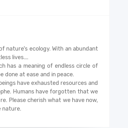
of nature's ecology. With an abundant
ess lives....
 has a meaning of endless circle of
 be done at ease and in peace.
beings have exhausted resources and
ophe. Humans have forgotten that we
ture. Please cherish what we have now,
e nature.