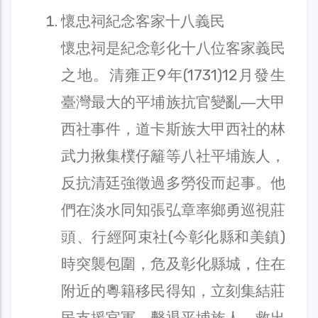
懷忠祠紀念客家十八義民
懷忠祠是紀念彰化十八位客家義民
之地。清雍正9年(1731)12月發生
臺灣最大的平埔族抗官變亂―大甲
西社事件，道卡斯族大甲西社的林
武力揪集樸仔籬等八社平埔族人，
反抗清廷強徵過多勞役而起事。他
們在淡水同知張弘章率鄉勇巡視莊
頭、行經阿束社(今彰化縣和美鎮)
時突襲包圍，危及彰化縣城，住在
附近的粵籍移民得知，立刻集結莊
民支援官軍，擊退平埔族人，救出