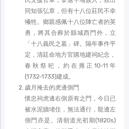
同知張弘章，但有十八位莊民不幸
犧牲。鄉親感佩十八位陣亡者的英
勇，將其合葬於縣城西門外，立
「十八義民之墓」碑。隔年事件平
定，清廷命地方官購地建祠紀念，
春秋祭祀，約在雍正10-11年
(1732-1733)建成。
歲月掩去的虎邊側門
懷忠祠虎邊右側原有之門，今日已
被水泥牆堵住，無法通行，龍邊左
側門亦是。清朝道光初期(1820s)