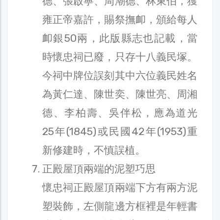
德、張啟寧、周潮德、林東伯，獲
雍正帝嘉許，賜祭撫卹，頒給每人
卹銀50兩，此版縣志也記載，當
時懷忠祠已廢，只存十八義民塚。
今祠中牌位誤刻其中六位義民姓名
為黃仁達、陳世奕、陳世亮、周湘
德、李柏壽、吳伴松，應為道光
25年(1845)或民國42年(1953)重
新修建時，不慎誤植。
正殿屋頂兩端的泥塑巧思
懷忠祠正殿屋頂兩端下方有兩方泥
塑裝飾，左側龍邊方框裡是年輕書