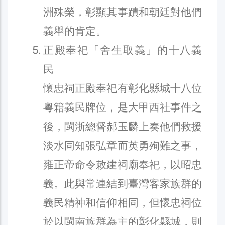
洲殊榮，彰顯其事蹟和朝廷對他們
義舉的肯定。
正殿奉祀「舍生取義」的十八義
民
懷忠祠正殿奉祀有彰化縣城十八位
粵籍義民牌位，是大甲西社事件之
後，閩浙總督郝玉麟上奏他們救援
淡水同知張弘章而英勇殉難之事，
雍正帝命令敕建祠廟奉祀，以昭忠
義。此與常連結到臺灣客家族群的
義民精神和信仰相同，但懷忠祠位
於以閩南族群為主的彰化縣城，則