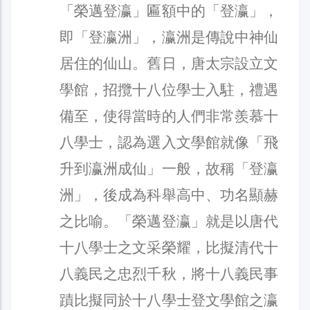
「榮邁登瀛」匾額中的「登瀛」，
即「登瀛洲」，瀛洲是傳說中神仙
居住的仙山。舊日，唐太宗設立文
學館，招攬十八位學士入駐，禮遇
備至，使得當時的人們非常羨慕十
八學士，認為選入文學館就像「飛
升到瀛洲成仙」一般，故稱「登瀛
洲」，後成為科舉高中、功名顯赫
之比喻。「榮邁登瀛」就是以唐代
十八學士之文采榮耀，比擬清代十
八義民之忠烈千秋，將十八義民事
蹟比擬同於十八學士登文學館之瀛