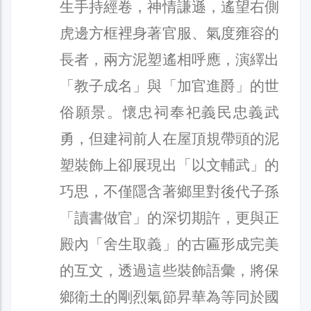
生手持經卷，神情謙遜，遙望右側
虎邊方框裡身著官服、氣度雍容的
長者，兩方泥塑遙相呼應，演繹出
「教子成名」與「加官進爵」的世
俗願景。懷忠祠奉祀義民忠義武
勇，但建祠前人在屋頂規帶頭的泥
塑裝飾上卻展現出「以文輔武」的
巧思，不僅隱含著鄉里對後代子孫
「讀書做官」的深切期許，更與正
殿內「舍生取義」的古匾形成完美
的互文，透過這些裝飾語彙，將保
鄉衛土的剛烈氣節昇華為等同於國