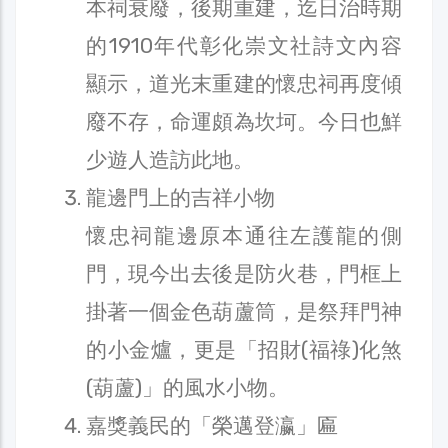
本祠衰廢，後期重建，迄日治時期
的1910年代彰化崇文社詩文內容
顯示，道光末重建的懷忠祠再度傾
廢不存，命運頗為坎坷。今日也鮮
少遊人造訪此地。
龍邊門上的吉祥小物
懷忠祠龍邊原本通往左護龍的側
門，現今出去後是防火巷，門框上
掛著一個金色葫蘆筒，是祭拜門神
的小金爐，更是「招財(福祿)化煞
(葫蘆)」的風水小物。
嘉獎義民的「榮邁登瀛」匾