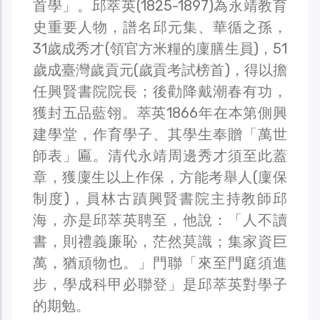
首學」。邱萃英(1825-1897)為永靖教育
史重要人物，譜名邱元集、華循之孫，
31歲成秀才(領官方米糧的廩膳生員)，51
歲成臺灣歲貢元(歲貢考試榜首)，得以擔
任興賢書院院長；後勸降戴潮春有功，
獲封五品藍翎。萃英1866年在本第側興
建學堂，作育學子、其學生奉贈「萬世
師表」匾。清代永靖周邊秀才須至此蓋
章，獲廩生以上作保，方能考舉人(廩保
制度)，員林古蹟興賢書院主持教師邱
海，亦是邱萃英聘至，他說：「人不讀
書，則禮義廉恥，茫然莫識；集家資巨
萬，猶頑物也。」門聯「來至門庭須進
步，學成科甲必聯登」是邱萃英對學子
的期勉。