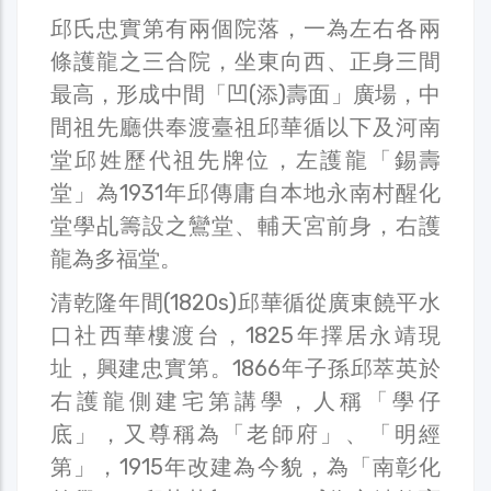
邱氏忠實第有兩個院落，一為左右各兩
條護龍之三合院，坐東向西、正身三間
最高，形成中間「凹(添)壽面」廣場，中
間祖先廳供奉渡臺祖邱華循以下及河南
堂邱姓歷代祖先牌位，左護龍「錫壽
堂」為1931年邱傳庸自本地永南村醒化
堂學乩籌設之鸞堂、輔天宮前身，右護
龍為多福堂。
清乾隆年間(1820s)邱華循從廣東饒平水
口社西華樓渡台，1825年擇居永靖現
址，興建忠實第。1866年子孫邱萃英於
右護龍側建宅第講學，人稱「學仔
底」，又尊稱為「老師府」、「明經
第」，1915年改建為今貌，為「南彰化