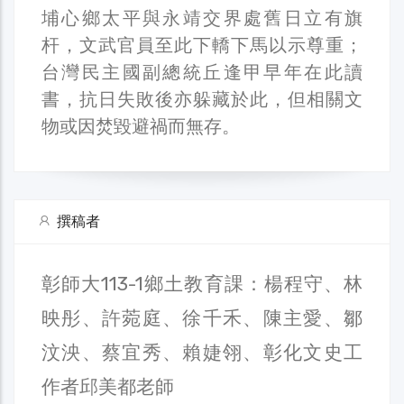
埔心鄉太平與永靖交界處舊日立有旗
杆，文武官員至此下轎下馬以示尊重；
台灣民主國副總統丘逢甲早年在此讀
書，抗日失敗後亦躲藏於此，但相關文
物或因焚毀避禍而無存。
撰稿者
彰師大113-1鄉土教育課：楊程守、林
映彤、許菀庭、徐千禾、陳主愛、鄒
汶泱、蔡宜秀、賴婕翎、彰化文史工
作者邱美都老師