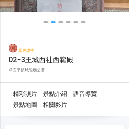
歷史建物
02-3王城西社西㡣殿
安平鎮城隍廟公普
精彩照片
景點介紹
語音導覽
景點地圖
相關影片