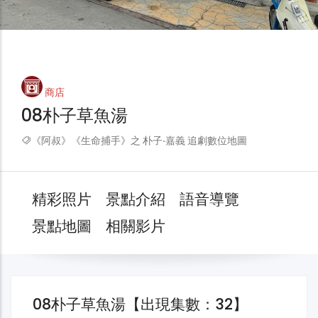
商店
08朴子草魚湯
《阿叔》《生命捕手》之 朴子‧嘉義 追劇數位地圖
精彩照片
景點介紹
語音導覽
景點地圖
相關影片
08朴子草魚湯【出現集數：32】