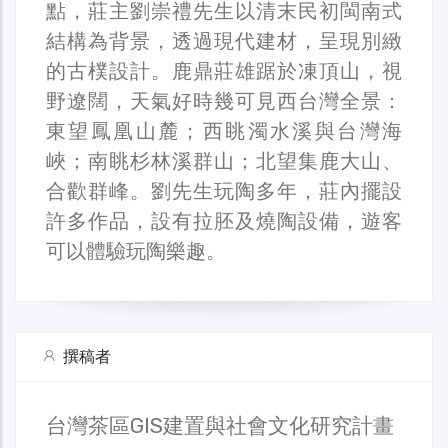
點，莊主劉崇禮先生以清末民初閩南式
結構為背景，透過現代建材，呈現別緻
的古樸設計。鹿鼎莊雄踞於凍頂山，視
野遼闊，天氣好時幾可見西台灣全景：
東望鳳凰山麓；西眺濁水溪與台灣海
峽；南眺杉林溪群山；北望集鹿大山、
合歡群峰。劉先生玩陶多年，莊內擺設
許多作品，設有拉胚及燒陶設備，遊客
可以體驗玩陶樂趣。
撰稿者
台灣茶區GIS建置與社會文化研究計畫