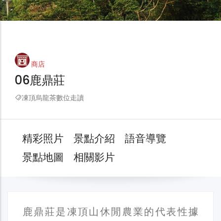
商店
06鹿鼎莊
凍頂烏龍茶數位走讀
精彩照片
景點介紹
語音導覽
景點地圖
相關影片
鹿鼎莊是凍頂山休閒農業的代表性據