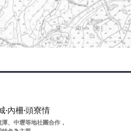
城·內柵·頭寮情
龍潭、中壢等地社團合作，