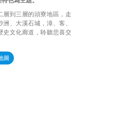
理特色為主題。
二層到三層的頭寮地區，走
沙洲、大溪石城，漳、客、
歷史文化廊道，聆聽悲喜交
地圖