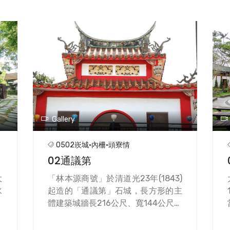
Gallery
0502崁城·內柵·頭寮情
02通議第
大
「林本源商號」於清道光23年(1843)
水
起造的「通議第」石城，長方形的主
商
體建築城牆長216公尺、寬144公尺、
混
高4公尺、厚4.5公尺，兩側的石頭都
老
是用大嵙崁溪的石頭堆砌砌成。