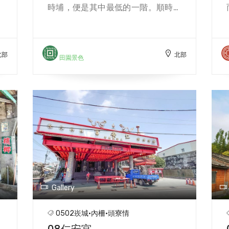
產
時埔，便是其中最低的一階。順時埔
詩
地名的由來，一說是清代曾在大溪設
，
立巡檢司而留名；然而當地耆老認
園
為，由於以前出產相思木以供燒製木
北部
北部
門
炭，在地人通稱作相思埔，國民政府
田園景色
寺
時期取其音，改稱為順時埔。 今日順
明
時埔屬於一德里，保留著純樸的農村
含
風貌，不僅美麗田園、水圳、農舍、
八
古廟、洗衫窟，更多了生動有趣的彩
地
繪屋牆，在傍晚時分，漫步於順時埔
大
田園之中，自然而寧靜，彷彿世間塵
成
囂，皆可拋諸腦後。 【以前出產相思
木以供燒製木炭，在地人通稱作相思
埔，國民政府時期取其音，改稱為順
時埔。 方文樹、林炯任】
Gallery
0502崁城·內柵·頭寮情
08仁安宮