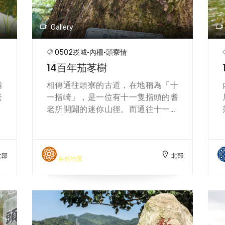
合
林炯任】
技
Gallery
農
採
0502崁城·內柵·頭寮情
玉
14百年茄苳樹
用
環
指
相傳通往頭寮的古道，在地稱為「十
老
一指崎」，是一位有十一隻指頭的耆
，
老所開闢的迷你山徑。而通往十一指
是
古道的入口處，就有一棵樹齡170多
。
年的老茄苳樹，樹高有20公尺，樹形
之
高聳入天，樹幹也相當粗有4公尺，
北部
北部
衍
要四五個大人合圍。茄苳是臺灣低海
自然地景
常
拔常見的樹種，生性強健，生長快
埤
速，也是常見的園林美化樹種。老茄
水
苳周邊遍布著高大的油桐樹，每年四
，
五月桐花陸續盛開時，猶如四月雪般
植
壯觀景象美不勝收，令人流連忘返。