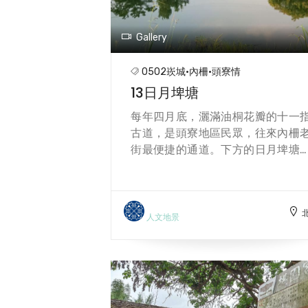
茄、採玉米等農業體驗活動，並結
科技應用AR、VR虛擬擴增實境
Gallery
術，用於環境導覽解說。 【有多項
村體驗活動，如季節蔬菜種植、
0502崁城·內柵·頭寮情
摘、捉泥鰍、採草莓、採番茄、採
13日月埤塘
米等農業體驗活動，並結合科技應
AR、VR虛擬擴增實境技術，用於
每年四月底，灑滿油桐花瓣的十一
境導覽解說。-方文樹、林炯任】
古道，是頭寮地區民眾，往來內柵
街最便捷的通道。下方的日月埤塘
自古便是灌溉農田的重要水源，也
鄰近農場裡鄉親晨昏散步的好去處
日埤塘是因中央處有一小島，如日
象形文字而得名，小島也是水鳥繁
人文地景
棲息的好地方，夏日荷花盛開，常
吸引遊客駐足欣賞；位在北側的月
塘則於月圓時，皎潔的月光倒映
中，襯托出埤塘邊花木扶疏的美景
沉靜的倒影相當美麗。埤塘周圍遍