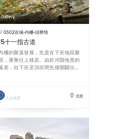
者更多選擇。 【園區也設計有採摘的
體驗活動，可以讓遊客進行採摘或耕
Gallery
種，以體驗的方式提供小朋友及大人
了解整個耕種的過程。-方文樹、林
0502崁城·內柵·頭寮情
炯任】
15十一指古道
內柵的聚落發展，先是在下崁地區聚
居，逐漸往上移居。由於河階地形的
落差，自下崁至頂崁間先後開闢出數
條步道，有崁頭崎、李厝崎、埔尾
崎..等。在頂崁至頭寮又有十一指
崎、六月二十四隨香崎及二層仔崎，
北部
成為當地生活上重要的通道，也是地
人文地景
理上的一大特色。 位在康莊休閒農業
區的十一指崎(古道)，至今仍為頂崁
義和里通往頭寮的步行通道，山腳下
一棵珍貴的百年茄苳樹，是古道的地
標景觀。走上古樸的石階，可見到水