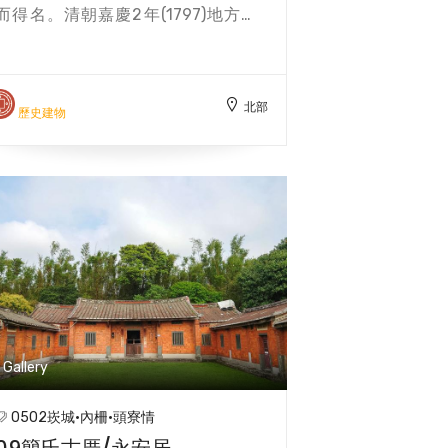
而得名。清朝嘉慶2年(1797)地方士
紳鍾尚儀因其風景奇特，於是鳩資建
廟於山巔，主祀觀世音菩薩，配祀三
官大帝。另一說在嘉慶6年(1801)粵人
北部
鍾房緒考察山水地形後，在此集資建
歷史建物
廟。歷經清末、日治時代，地方人士
一再募資重修，並增建拜亭，右側的
敬聖亭(惜字亭)亦為重要古建物。昭
和9年(1934)，改為歇山重簷拜亭，
廟宇倍增莊嚴肅穆。同年，大溪吊橋
竣工，成為河畔兩大地標。二百餘年
來，蓮座山觀音寺為桃竹苗三地客家
族群信仰中心之一，進香信徒眾多，
現為桃園市定古蹟。廟前廣場可遠眺
大漢溪河谷優美景色，「蓮寺曉鐘」
Gallery
景緻名列大溪八景之一。 【二百餘年
來，蓮座山觀音寺為桃竹苗三地客家
0502崁城·內柵·頭寮情
族群信仰中心之一，進香信徒眾多，
09簡氏古厝/永安居
現為桃園市定古蹟。廟前廣場可遠眺