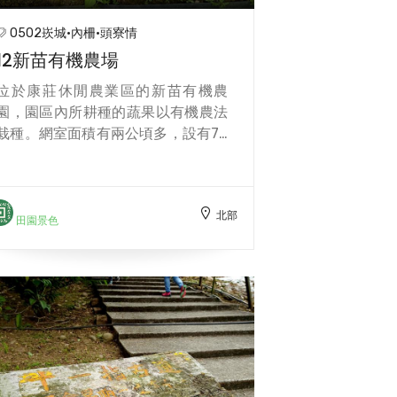
0502崁城·內柵·頭寮情
12新苗有機農場
位於康莊休閒農業區的新苗有機農
園，園區內所耕種的蔬果以有機農法
栽種。網室面積有兩公頃多，設有70
個網室，種有各式蔬果，按季節調整
產期，一個月的產量大約一萬多公
斤，尤其其中被稱為超級蔬菜的羽衣
北部
甘藍，營養價值高，且市場需求量，
田園景色
大每個月供應國內美式賣場達數千
包。園區也設計有採摘的體驗活動，
可以讓遊客進行採摘或耕種，以體驗
的方式提供小朋友及大人了解整個耕
種的過程，包括育苗、翻土、施肥、
種植一直到採收的流程。近年來，各
農場種植技術穩定，正逐步提升為二
三級加工，為農產品加值，提供消費