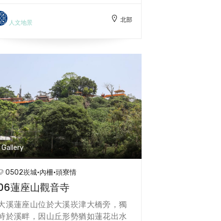
1912年擴大成為「大嵙崁公園」。原
北部
有大溪神社是全桃園第一座設立的神
人文地景
社，拜殿、本殿於戰後被拆除，前方
的石燈、石桌皆為當時神社的遺跡，
僅留的基座改建為「超然亭｣，可眺
望崁津河景。「復興亭｣原是1930年
日軍鎮壓泰雅族人，紀念殉職軍警所
立的「忠魂碑｣，拆除後於基石上改
建為中式涼亭。1975年為紀念蔣中正
在臺的貢獻，公園改名為「中正公
園｣，廣場主景留有一座他騎馬英姿
的銅像。園內具有豐富自然樹景，樟
Gallery
樹、榕樹、九芎、楓香、茄苳均為百
年老樹，是充滿歷史人文與生態美景
0502崁城·內柵·頭寮情
的休憩園區。 【園內具有豐富自然樹
06蓮座山觀音寺
景，樟樹、榕樹、九芎、楓香、茄苳
均為百年老樹，是充滿歷史人文與生
大溪蓮座山位於大溪崁津大橋旁，獨
態美景的休憩園區 林炯任】
峙於溪畔，因山丘形勢猶如蓮花出水