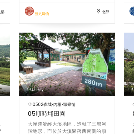
和
北部
北部
、
歷史建物
吉
治
代
多
也
熱
頭
活
議
故
Gallery
，
0502崁城·內柵·頭寮情
05順時埔田園
人
大漢溪流經大溪地區，造就了三層河
濟
階地形，而位於大溪聚落西南側的順