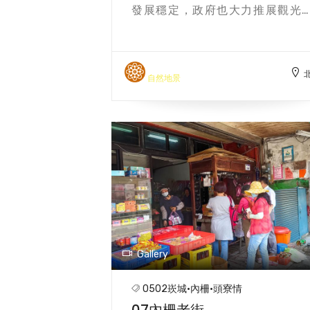
發展穩定，政府也大力推展觀光
業，當時聞名北臺灣的「崁津
社」，將遊賞大溪公園時所見美景
彙集成 飛橋臥波（大溪吊橋）、溪
聽濤（中正公園）、石門織雨（石
自然地景
水庫）、崁津歸帆（大漢溪）、蓮
曉鐘樓（蓮座山）、靈塔斜陽（齋
寺）、角板嵐光（角板山）和鳥嘴
煙（鳥嘴尖山），合稱「崁津
景」，成為當時大溪最知名的觀光
景，傳誦至今，成為地方美談。 【
溪最知名的觀光地景，傳誦至今，
為地方美談。 方文樹、林炯任】
Gallery
0502崁城·內柵·頭寮情
07內柵老街