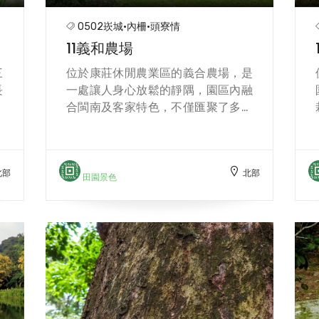
生
【終戰後因年久失修，於民國83年
0502崁城·內柵·頭寮情
近
(1994)發起重建，並於民國86年奉請
11義和農場
皮
眾神佛入廟登位，即為今日內柵「仁
生
安宮」。 方文樹、林炯任】
三
位於康莊休閒農業區的義合農場，是
近
長
一處讓人身心放鬆的靜隅，園區內融
本
合閩南及客家特色，不僅匯聚了多元
庫
的人文風情，更有著豐富的自然生
，
態。義和農村以友善耕種、有機農作
區
為主，從插秧、割稻、曬穀、採蔬果
北部
北部
區
等農忙體驗，設有大灶廚房，可安排
田園景色
所
米食手作、古早味DIY、焢窯、拔蘿
竹
蔔、做粿及解說服務等，各項農事體
景
驗種類多元活潑，猶如回到古早農村
法
生活般的田園體驗，可感受到從城市
，
快節奏轉為鄉村生活慢步調，是一家
有
同遊親近大自然的好去處！ 【各項農
種
事體驗種類多元活潑，猶如回到古早
番
農村生活般的田園體驗。-方文樹、