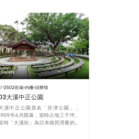
Gallery
0502崁城·內柵·頭寮情
03大溪中正公園
大溪中正公園原名「崁津公園」，
1909年6月開幕，當時占地三千坪。
當時「大溪街」為日本殖民理番的重
要據點，故以標準都市的規劃，遷移
此地原有的墳墓，設立第一座公園，