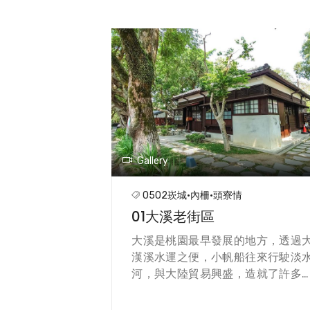
Gallery
0502崁城·內柵·頭寮情
01大溪老街區
大溪是桃園最早發展的地方，透過
漢溪水運之便，小帆船往來行駛淡
河，與大陸貿易興盛，造就了許多
號與商賈。日治大正時代流行歐式
合建築風格，和平路、中山路等