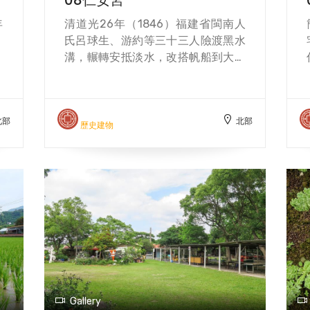
年
清道光26年（1846）福建省閩南人
，
氏呂球生、游約等三十三人險渡黑水
地
溝，輾轉安抵淡水，改搭帆船到大姑
往
陷（今大溪）的內柵住紮下來，眾人
種
一行攜帶一尊故鄉所供奉的「玄壇元
內
帥」，隨眾人駐駕在大溪內柵。先民
北部
北部
廟
為敬奉元帥，暫以民宅宗祠供鄉民參
歷史建物
有
拜。經過十餘載至清同治元年
耕
（1862）民眾生活漸趨安定，為感念
放
玄壇元帥庇祐護境之恩，眾人戮力於
9
今址建廟。終戰後因年久失修，於民
煤
國83年(1994)發起重建，並於民國86
礦
年奉請眾神佛入廟登位，即為今日內
入
柵「仁安宮」。主祀神「玄壇元帥」
此
趙公明普世亦尊為五路財神爺，後殿
橋
供奉天上聖母，由十大姓氏值年輪
的
祀，並作神豬評比。信徒信眾多為下
Gallery
，
崁至頂崁的康安里、義和里鄉親。