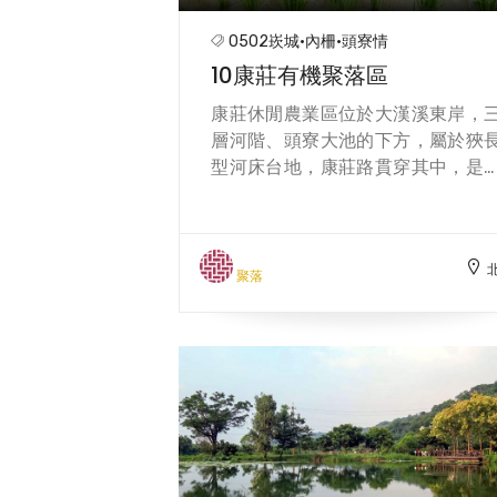
皮黃肉白，質地細嫩，每天僅定量
0502崁城·內柵·頭寮情
產，經常在中午前便銷售一空，遠
10康莊有機聚落區
馳名。 【內柵特有的煙燻味豆干，
黃肉白，質地細嫩，每天僅定量
康莊休閒農業區位於大漢溪東岸，
產，經常在中午前便銷售一空，遠
層河階、頭寮大池的下方，屬於狹
馳名。-林炯任】
型河床台地，康莊路貫穿其中，是
區的交通動脈，是大溪通往石門水
必經要道，北面可直通大溪市中心
南面連接石門水庫入口處。康莊休
屬於義和里，是桃園十個休閒農業
聚落
之一，也是農糧署指定的有機聚落
在，埤塘、水圳、古道、水田、
圍、雞舍..區內保留了完整的農村
觀。休區內農場皆以有機、友善農
耕作，並成立有機蔬菜生產合作社
供應大臺北地區大賣場。此外，並
多項農村體驗活動，如季節蔬菜
植、採摘、捉泥鰍、採草莓、採