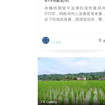
內柵的開發可追溯到清乾隆35
(1770)，閩南漳州人游番渡海來臺
於下崁地區落腳，因環境惡劣，墾
有限，且易遭受淹水之苦，逐步移
上崁、埔尾、溪洲等處，為了自衛
刺竹、用木頭築柵防禦，因此留有
柵、外柵地名。人口聚居後，興建
人文地景
宇、學校，至今在仁安宮旁，仍留
一段老街屋。 因鄰近河邊，居民除
作農田外，也有不少從事放柴、
竹、採柴、篩砂石及挑夫為業。193
年間，本地成立新溪洲煤礦及大溪
礦公司，吸引許多外地來的專業
工，也吸引不少農民在農作之餘投
採礦工作，對地方經濟貢獻良多。
外，內柵黃石英(籐橋英仔)搭做吊
技術造詣深厚，曾是全臺首屈一指
Gallery
吊橋師傅。內柵特有的煙燻味豆干