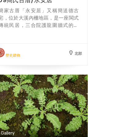
大漢溪河谷優美景色，「蓮寺曉鐘」
簡家古厝「永安居」又稱簡送德古
景緻名列大溪八景之一。 方文樹、林
宅，位於大溪內柵地區，是一座閩式
炯任】
傳統民居，三合院護龍圍牆式的建
築，建於日治明治31年（1898），於
1902年竣工，是一座保存良好、建築
作工精巧的傳統合院建築。 永安居興
北部
建匠師自福建招募，外牆是寬型紅磚
歷史建物
鋪成，豔紅華麗；但其實古厝的屋牆
是以「土埆」為結構，建築最為特殊
的地方，在於所有階梯、窗戶都屬整
片石材建構而成；另外一個絕無僅有
的景觀特色，就是整個三合院的內埕
廣場，全部是綠油油有如童話般的綠
草，圍牆前端種植有各種灌木花樹。
Gallery