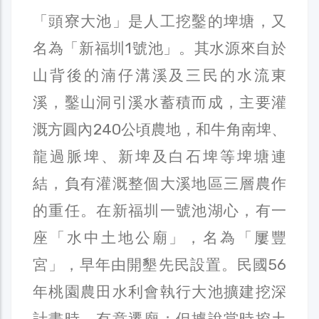
「頭寮大池」是人工挖鑿的埤塘，又
名為「新福圳1號池」。其水源來自於
山背後的湳仔溝溪及三民的水流東
溪，鑿山洞引溪水蓄積而成，主要灌
溉方圓內240公頃農地，和牛角南埤、
龍過脈埤、新埤及白石埤等埤塘連
結，負有灌溉整個大溪地區三層農作
的重任。在新福圳一號池湖心，有一
座「水中土地公廟」，名為「屢豐
宮」，早年由開墾先民設置。民國56
年桃園農田水利會執行大池擴建挖深
計畫時，有意遷廟；但據說當時挖土