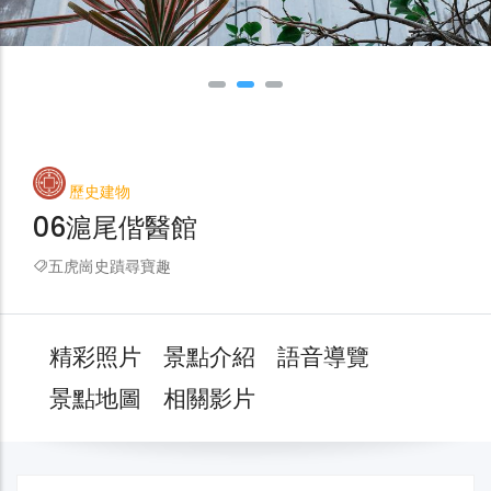
歷史建物
06滬尾偕醫館
五虎崗史蹟尋寶趣
精彩照片
景點介紹
語音導覽
景點地圖
相關影片