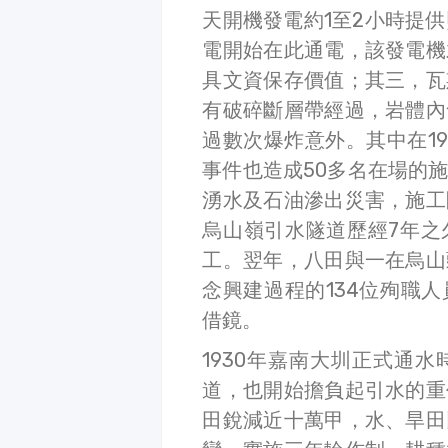
天開機發電約1至2小時提供
電開始在此通電，該發電機
具文資保存價值；其三，瓦
有破碎斷層帶經過，岩體內
過數次爆炸意外。其中在19
事件也造成50多名在場的
湧水及石油滲出災害，施工
烏山嶺引水隧道歷經7年之久
工。翌年，八田與一在烏山
念興建過程的134位殉職
借鏡。
1930年嘉南大圳正式通
道，也開始擔負起引水的重
田銳減近十萬甲，水、旱田