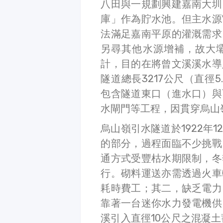
八田與一規劃興建嘉南大圳
庫」作為貯水池。但主水源
法滿足嘉南平原的灌溉需求
另尋其他水源增補，故大
計，目的在將曾文溪溪水導
隧道總長3217公尺（直徑
包含隧道東口（進水口）與
水閘門等工程，因貫穿烏山
烏山嶺引水隧道於1922年
的部分，過程面臨不少挑戰
通方式受豐枯水期限制，冬
行。砌料運送亦需透過火車
耗時費工；其二，缺乏電力
靠著一台迷你水力發電機供
溪引入直徑10公尺之混凝