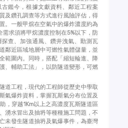
以古鑑今，根據文獻資料、鄰近工程案
質及鑽孔調查等方式進行風險評估，得
置。一般甲烷在空氣中的爆炸濃度約為
安全需求須將甲烷濃度控制在5%以下，防
層探查、加強通風、鑽井洩氣、勤測瓦
道鄰近區域地層中可燃性氣體儲量，並
全範圍內。同時，搭配「縮短輪進、降
護、輔助工法」，以防隧道變形，可燃
隧道工程，現代的工程師從歷史中學取
斯氣爆炸資料，掌握瓦斯氣分布位置及
助，穿越1Km以上之高濃度瓦斯隧道區
、湧水冒出及抽坍等種種施工問題，不
亡未發生隧道抽坍及氣爆事件，為臺灣