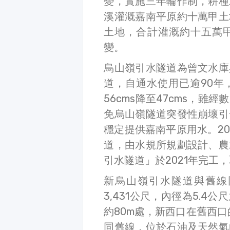
變，實施三年輪作制，耕種
溪灌溉嘉南平原約十萬甲土
土地，合計灌溉約十五萬
變。
烏山嶺引水隧道為曾文水庫
道，自通水使用已逾90年
56cms降至47cms，
免烏山嶺隧道突發性崩壞引
穩定提供嘉南平原用水。2
道，由水規所規劃設計、農
引水隧道」於2021年完工
新烏山嶺引水隧道與舊線同
3,431公尺，內徑為5.
約80m處，新西口在舊西口
同舊線，位於石油及天然氣