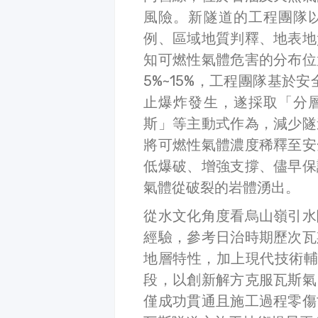
風險。新隧道的工程團隊
例、區域地質判釋、地表地
知可燃性氣體危害的分布位
5%~15%，工程團隊基於
止爆炸發生，遂採取「分
斯」等主動式作為，減少隧
將可燃性氣體濃度稀釋至安
低爆破、增強支撐、儘早保
氣體從破裂的岩體湧出。
從水文化角度看烏山嶺引水
經驗，參考日治時期歷次瓦
地層特性，加上現代技術輔
段，以創新解方克服瓦斯氣
僅成功貫通且施工過程零傷