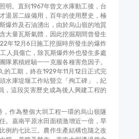
照明。直到1967年曾文水庫動工後，台
才退居二線備用，百年的使用歷史，極
斯爆炸及石油湧出，由於烏山嶺的地質
含大量瓦斯氣體，因此挖掘期間曾發生
22年12月6日施工挖掘時所發生的爆炸
施工人員傷亡，除瓦斯爆炸外也發生多處
團隊累積經驗一一克服各種害危因子。
的工期，終在1929年11月12日正式完
頭水庫堤堰工作站豎立「殉工碑」，紀
人員，這段災害歷史成為後人興建工程的
水時，作為整個大圳工程一環的烏山嶺隧
任。嘉南平原水田面積激增近一倍，旱
比例約七比三。農作生產結構也隨之改