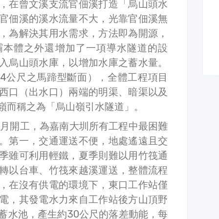
，在曾文溪支流官佃溪打造「烏山頭水
官佃溪的溪水流量不大，光靠官佃溪無
，為解決其用水需求，方法即為開源，
壩本體之外還增加了一項導水隧道的設
入烏山頭水庫，以增加水庫之蓄水量。
5.4公尺之馬蹄型斷面），全體工程項目
西口（出水口）兩端的明渠、暗渠以及
嶺而稱之為「烏山嶺引水隧道」。
12月開工，為嘉南大圳所有工程中最困難
。第一，交通運送不便，地處遙遠且交
季雖可利用輕鐵，夏季則難以用竹筏通
轉以台車、竹筏來越溪運送，整體流程
，在沒有供電的環境下，東口工作站僅
電，其發電水力來自工作站後方山頂野
土蓄水池，產生約30公尺的落差動能，每