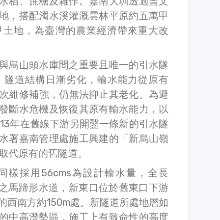
水稻、蔗糖及雜作。嘉南大圳透過曾文
地，搭配濁水溪灌溉雲林平原約五萬甲
甲土地，為臺灣的農業經濟帶來重大改
與烏山頭水庫間之重要且唯一的引水隧
，隧道結構日漸劣化，輸水能力從原有
雖經數次維修補強，仍無法抑止其老化。為避
發斷水危機及恢復其原有輸水能力，以
013年在舊線下游另開鑿一條新的引水隧
水署嘉南管理處施工興建的「新烏山嶺
，取代原有的舊隧道。
樣採用56cms為設計輸水量，全長
4公尺之馬蹄形水道，新東口位於舊東口下游
的西南方約150m處。新隧道所處地層如
的中高潛勢區，施工上有致命性的高度