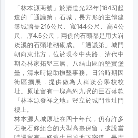
「林本源商號」於清道光23年(1843)起
造的「通議第」石城，長方形的主體建
築城牆長216公尺、寬144公尺、高4公
尺、厚4.5公尺，兩側的石頭都是用大嵙
崁溪的石頭堆砌砌成。「通議第」城門
朝向東北方，位於現今中央路。清代中
期為林家拓墾三層、八結山區的堅實堡
壘，清末時協助撫墾事務。日治時期因
街區擴展，提供做為大嵙崁公學校校
址。原址留有一塊高約九呎的巨石落款
『林本源發祥之地』豎立於城門舊址門
樓上。
林本源大城原址在四十年代，仍有許多
石板石條組合的大型高臺保留，據說當
時還留有一條逃生用的地下密道，長度