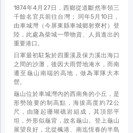
1874年4月27日，西鄉從道斷然率領三
千餘名官兵前往台灣； 同年5月10日，
由車城灣（今屏東縣車城鄉射寮村）登
陸，此處為柴城一帶物資、人員進出的
重要港口。
日軍最初駐紮於四重溪及保力溪出海口
之間的沙灘，後因大雨營地淹水，而南
遷至龜山南端的高地，做為軍隊大本
營。
龜山位於車城灣內的西南角的小丘，是
形勢險要的制高點，海拔高度約72公
尺，由隆起珊瑚礁岩組成，其頂部平
坦，外形似龜背，故名龜山。登上龜山
展望良好，北從楓港、南迄恆春的半島