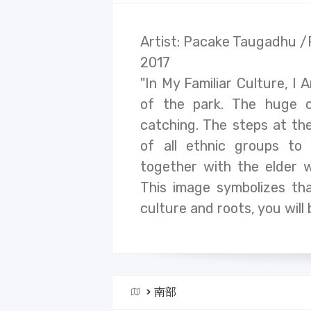
Artist: Pacake Taugadhu /
2017
"In My Familiar Culture, I 
of the park. The huge 
catching. The steps at th
of all ethnic groups t
together with the elder w
This image symbolizes th
culture and roots, you will
>
南部