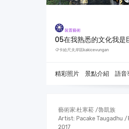
裝置藝術
05在我熟悉的文化我是巨人 In 
卡給尺夫岸區kakicevungan
精彩照片
景點介紹
語音
藝術家:杜寒菘 /魯凱族
Artist: Pacake Taugadhu /
2017