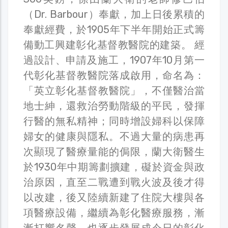
（Dr. Barbour）奉獻，加上日後累積的
奉獻經費，於1905年下半年開始正式籌
備動工興建彰化基督教醫院的建築。 經
過設計、申請及施工，1907年10月第一
代彰化基督教醫院落成啟用，命名為：
「英立彰化基督教醫院」，不僅醫治當
地士紳，還救治勞動階級的平民，發揮
行醫的無私精神；同時增設婦科以保障
婦女的健康與隱私。不過大量的病患再
次顯現了醫療量能的侷限，蘭大衛醫生
於1930年中期籌劃擴建，礙於資金與政
治原因，直至二戰遭到戰火波及後才得
以改建，後又陸續新建了住院大樓與各
項醫療設備，繼續為彰化醫療服務，漸
漸打響名聲，也逐步發展成今日的彰化